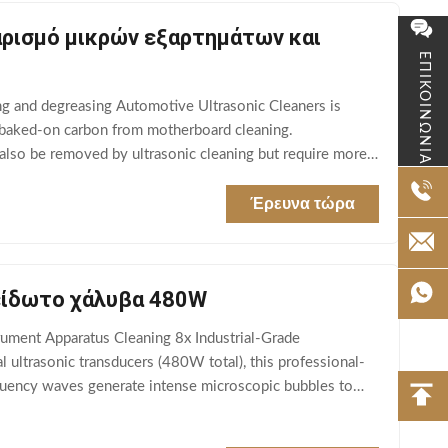
αρισμό μικρών εξαρτημάτων και
ΕΠΙΚΟΙΝΩΝΙΑ
ng and degreasing Automotive Ultrasonic Cleaners is
nd baked-on carbon from motherboard cleaning.
 also be removed by ultrasonic cleaning but require more
Έρευνα τώρα
είδωτο χάλυβα 480W
rument Apparatus Cleaning 8x Industrial-Grade
ultrasonic transducers (480W total), this professional-
equency waves generate intense microscopic bubbles to