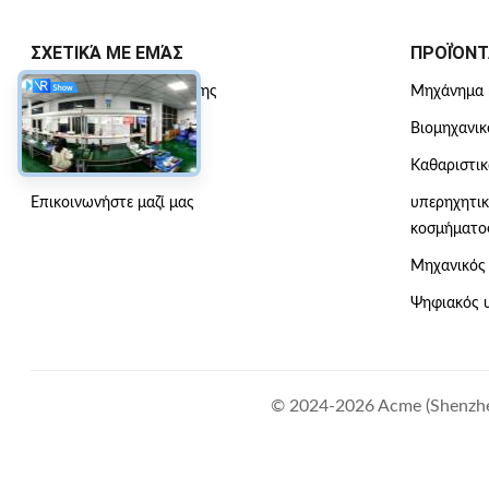
ΣΧΕΤΙΚΆ ΜΕ ΕΜΆΣ
ΠΡΟΪΌΝΤ
Σχεδιάγραμμα Επιχείρησης
Μηχάνημα 
Επισκεψή εργοστασίου
Βιομηχανικ
Έλεγχος ποιότητας
Καθαριστικ
Επικοινωνήστε μαζί μας
υπερηχητικ
κοσμήματο
Μηχανικός 
Ψηφιακός υ
© 2024-2026 Acme (Shenzhen