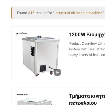
Found
315
results for "
industrial ultrasonic machine
"
1200W Βιομηχα
Product Overview Ultra
system that uses ultras
heavy layers of bake do
processes, ultrasonic c
Τμήματα κινητ
πετρελαίου