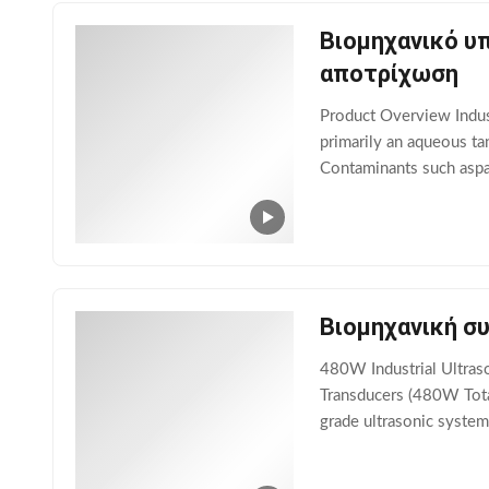
Βιομηχανικό υ
αποτρίχωση
Product Overview Indust
primarily an aqueous ta
Contaminants such aspai
aggressive chemistries
Βιομηχανική σ
480W Industrial Ultraso
Transducers (480W Total
grade ultrasonic syste
safely remove stubborn 