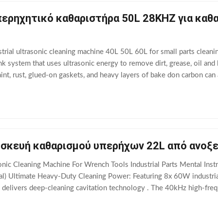
περηχητικό καθαριστήρα 50L 28KHZ για καθ
rial ultrasonic cleaning machine 40L 50L 60L for small parts cleani
nk system that uses ultrasonic energy to remove dirt, grease, oil a
nt, rust, glued-on gaskets, and heavy layers of bake don carbon can
. Unlike some other cleaning
υσκευή καθαρισμού υπερήχων 22L από ανοξ
nic Cleaning Machine For Wrench Tools Industrial Parts Mental Inst
) Ultimate Heavy-Duty Cleaning Power: Featuring 8x 60W industrial 
m delivers deep-cleaning cavitation technology . The 40kHz high-fr
grease, oil, and contaminants from