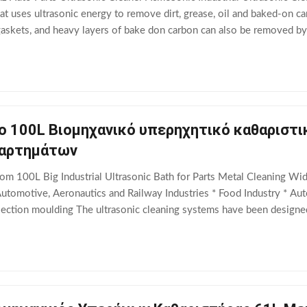
at uses ultrasonic energy to remove dirt, grease, oil and baked-on 
 gaskets, and heavy layers of bake don carbon can also be removed by
e other cleaning processes,
 100L Βιομηχανικό υπερηχητικό καθαριστικ
ξαρτημάτων
 100L Big Industrial Ultrasonic Bath for Parts Metal Cleaning Wide 
Automotive, Aeronautics and Railway Industries * Food Industry * A
jection moulding The ultrasonic cleaning systems have been designed
m ultrasonic cleaner