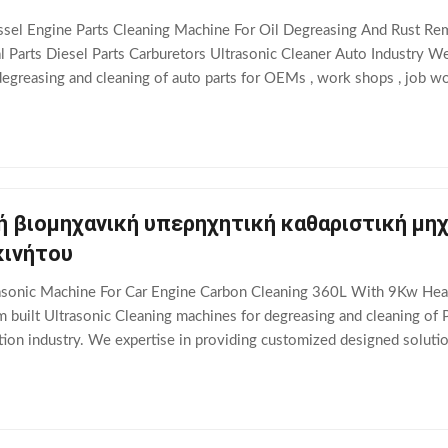
Vessel Engine Parts Cleaning Machine For Oil Degreasing And Rust 
 Parts Diesel Parts Carburetors Ultrasonic Cleaner Auto Industry We
egreasing and cleaning of auto parts for OEMs , work shops , job wo
signed solution for auto parts cleaning
 βιομηχανική υπερηχητική καθαριστική μηχ
κινήτου
sonic Machine For Car Engine Carbon Cleaning 360L With 9Kw Heati
 built Ultrasonic Cleaning machines for degreasing and cleaning of 
ion industry. We expertise in providing customized designed solution 
 where ultrasonic