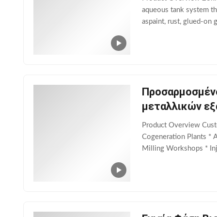
aqueous tank system th
aspaint, rust, glued-on
chemistries. Unlike som
Προσαρμοσμένο
μεταλλικών ε
Product Overview Custom
Cogeneration Plants * 
Milling Workshops * In
materials. Any aluminiu