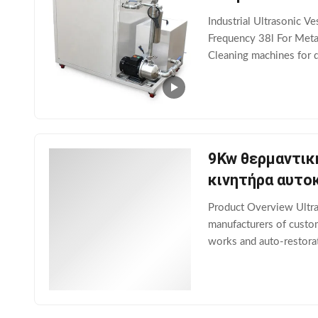
Industrial Ultrasonic 
Frequency 38l For Metal
Cleaning machines for d
providing customized de
9Kw θερμαντική
κινητήρα αυτο
Product Overview Ultra
manufacturers of custom
works and auto-restorat
based cleaning solution