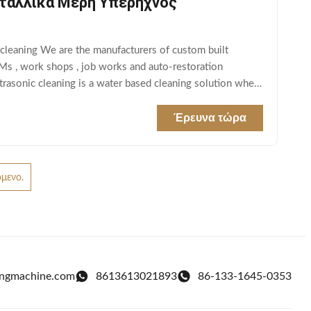
εταλλικά Μέρη Υπερήχνος
s cleaning We are the manufacturers of custom built
Ms , work shops , job works and auto-restoration
trasonic cleaning is a water based cleaning solution where
Έρευνα τώρα
μενο.
ingmachine.com
8613613021893
86-133-1645-0353