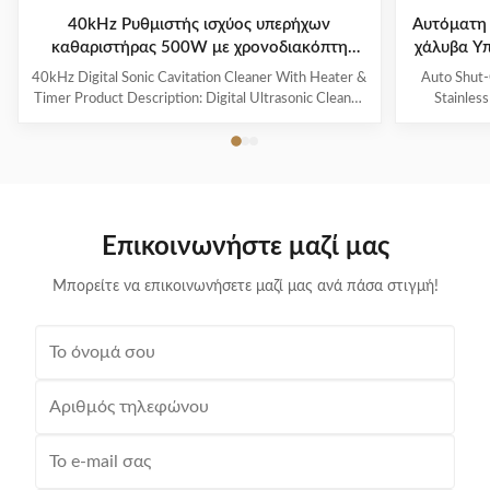
40kHz Ρυθμιστής ισχύος υπερήχων
Αυτόματη
καθαριστήρας 500W με χρονοδιακόπτη
χάλυβα Υπ
θέρμανσης
40kHz Digital Sonic Cavitation Cleaner With Heater &
Auto Shut-
Timer Product Description: Digital Ultrasonic Cleaner
Stainles
- M30L The Digital Ultrasonic Cleaner M30L is a
Descripti
powerful and efficient cleaning device suitable for a
Overview
variety of items such as jewelry, glasses, watches,
househol
dentures, and more. It is the perfect solution for
cleaning an
removing dirt, grime, and contaminants from your
efficient. W
valuable possessions. Application This ultrasonic
durable mate
Επικοινωνήστε μαζί μας
cleaner is ideal for cleaning delicate and hard-to-reach
for keepin
items such
Μπορείτε να επικοινωνήσετε μαζί μας ανά πάσα στιγμή!