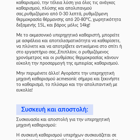
καθαρισμού, την τέλεια λύση για όλες τις ανάγκες
καθαρισμού, πλύσης και απολιπανμού
σας.ρυθμιζόμενο από 0-30 λεπτά, ρυθμιζόμενη
θερμοκρασία θέρμανσης από 20-80°C, χωρητικότητα
δεξαμενής 15L, και βάρος μόλις 14kg!
Με το ακμεσονικό υπερηχητικό καθαριστή, μπορείτε
με ασφάλεια και αποτελεσματικότητα να καθαρίσετε,
να πλύνετε και να αποτρίβετε αντικείμενα στο σπίτι ή
στο εργαστήριο σας.,Επιπλέον, ο ρυθμιζόμενος
χρονόμετρος και οι ρυθμίσεις θερμοκρασίας κάνουν
εύκολη την προσαρμογή της εμπειρίας καθαρισμού.
Μην περιμένετε άλλο! Αγοράστε την υπερηχητική
μηχανή καθαρισμού acmesonic σήμερα και ξεκινήστε
το καθαρισμό, το πλύσιμο και την απολιπαντική με
ευκολία!
Συσκευή και αποστολή:
Συσκευασία και αποστολή για την υπερηχητική
μηχανή καθαρισμού:
Η συσκευή καθαρισμού υπερήχων συσκευάζεται σε