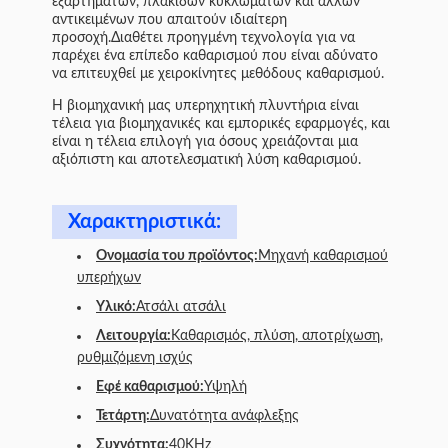
εξαρτημάτων, πλακίδων κυκλωμάτων και άλλων
αντικειμένων που απαιτούν ιδιαίτερη
προσοχή.Διαθέτει προηγμένη τεχνολογία για να
παρέχει ένα επίπεδο καθαρισμού που είναι αδύνατο
να επιτευχθεί με χειροκίνητες μεθόδους καθαρισμού.
Η βιομηχανική μας υπερηχητική πλυντήρια είναι
τέλεια για βιομηχανικές και εμπορικές εφαρμογές, και
είναι η τέλεια επιλογή για όσους χρειάζονται μια
αξιόπιστη και αποτελεσματική λύση καθαρισμού.
Χαρακτηριστικά:
Ονομασία του προϊόντος:
Μηχανή καθαρισμού
υπερήχων
Υλικό:
Ατσάλι ατσάλι
Λειτουργία:
Καθαρισμός, πλύση, αποτρίχωση,
ρυθμιζόμενη ισχύς
Εφέ καθαρισμού:
Υψηλή
Τετάρτη:
Δυνατότητα ανάφλεξης
Συχνότητα:
40KHz