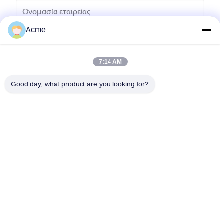
Acme
7:14 AM
Good day, what product are you looking for?
Στείλετε
0086-133-1645-0353
acme@ultrasonic-cleaningmachine.com
Σπίτι
Προϊόντα
Βίντεο
Εμφάνιση VR
Σχετικά με εμάς
Επισκεψή εργοστασίου