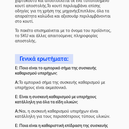
χαρτόκουτο και αποστέλλεται σε ένα τυποποιημένο
κουτί αποστολής.Το κουτί περιλαμβάνει επίσης
οδηγίες για τη χρήση της μηχανήςΕπιπλέον, όλα τα
απαραίτητα καλώδια και αξεσουάρ περιλαμβάνονται
στο κουτί.
Το πακέτο επισημαίνεται με το όνομα του προϊόντος,
το SKU και άλλες απαιτούμενες πληροφορίες
αποστολής.
Γενικά ερωτήματα:
Ε: Ποιο είναι το εμπορικό σήμα της συσκευής
καθαρισμού υπερήχων;
Α:
Το εμπορικό σήμα της συσκευής καθαρισμού με
υπερήχους είναι ακμεσονικό.
Ε: Είναι η συσκευή καθαρισμού με υπερήχους
κατάλληλη για όλα τα είδη υλικών;
Α:
Ναι, η συσκευή καθαρισμού υπερήχων είναι
κατάλληλη για τους περισσότερους τύπους υλικών.
Ε: Ποια είναι η καθαριστική επίδραση της συσκευής