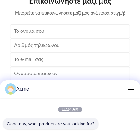
Επικοινωνήστε μαζί μας
appropriate for the item to be cleaned and the type of
item to be
soiling present
Μπορείτε να επικοινωνήσετε μαζί μας ανά πάσα στιγμή!
Acme
11:24 AM
Good day, what product are you looking for?
Στείλετε