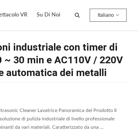
Pulizzatore Ad Ultrasuoni Industriale Con Timer Di Potenza Da 0 A 600 W 0 ~ 30 Min E AC110V / 220V Per La Descalcificazione Automatica Dei Metalli
ettacolo VR
Su Di Noi
Italiano
ni industriale con timer di
0 ~ 30 min e AC110V / 220V
ne automatica dei metalli
trasonic Cleaner Lavatrice Panoramica del Prodotto Il
oluzione di pulizia industriale di livello professionale
nanti da vari materiali. Caratterizzato da una ...