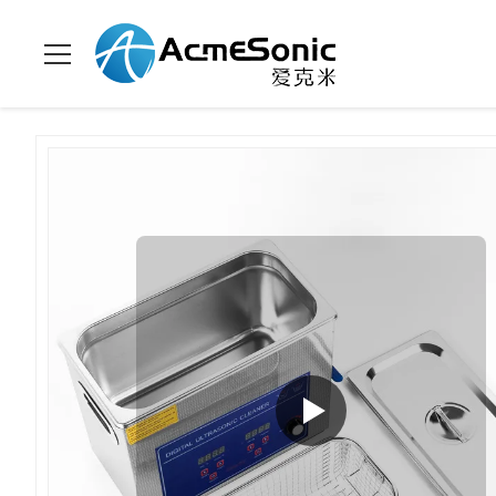
Pulizzatore ad ultrasuoni regolabile in
Casa.
>
prodotti
>
>
potenza