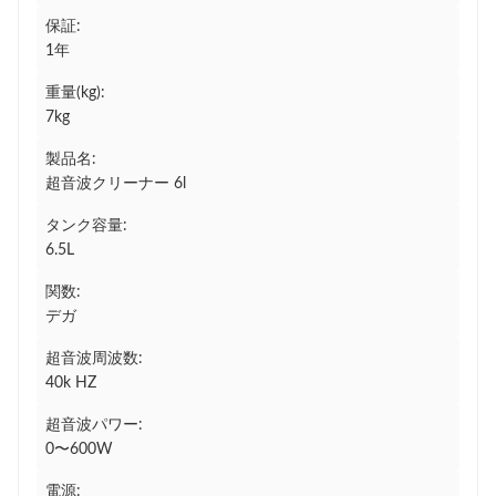
保証:
1年
重量(kg):
7kg
製品名:
超音波クリーナー 6l
タンク容量:
6.5L
関数:
デガ
超音波周波数:
40k HZ
超音波パワー:
0〜600W
電源: