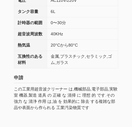
電圧
AC110V/220V
タンク容量
6L
計時器の範囲
0〜30分
超音波周波数
40KHz
熱気温
20°Cから80°C
互換性のある
金属,プラスチック,セラミック,ゴ
材料
ム,ガラス
申請
この工業用超音波クリーナー は,機械部品,電子部品,実験
室 機器,製造 道具 の 正確 な 清掃 に 理想 的 です.その
強力 な 清浄 作用 は,油 を 効果的に 除去 する複雑な部
品や表面から作られる 工業汚染物質です