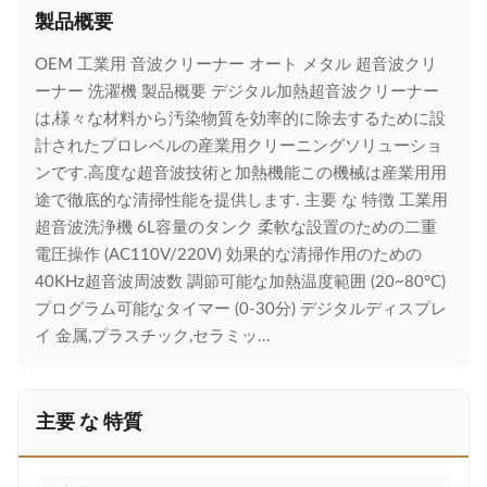
製品概要
OEM 工業用 音波クリーナー オート メタル 超音波クリ
ーナー 洗濯機 製品概要 デジタル加熱超音波クリーナー
は,様々な材料から汚染物質を効率的に除去するために設
計されたプロレベルの産業用クリーニングソリューショ
ンです.高度な超音波技術と加熱機能この機械は産業用用
途で徹底的な清掃性能を提供します. 主要 な 特徴 工業用
超音波洗浄機 6L容量のタンク 柔軟な設置のための二重
電圧操作 (AC110V/220V) 効果的な清掃作用のための
40KHz超音波周波数 調節可能な加熱温度範囲 (20~80°C)
プログラム可能なタイマー (0-30分) デジタルディスプレ
イ 金属,プラスチック,セラミッ...
主要 な 特質