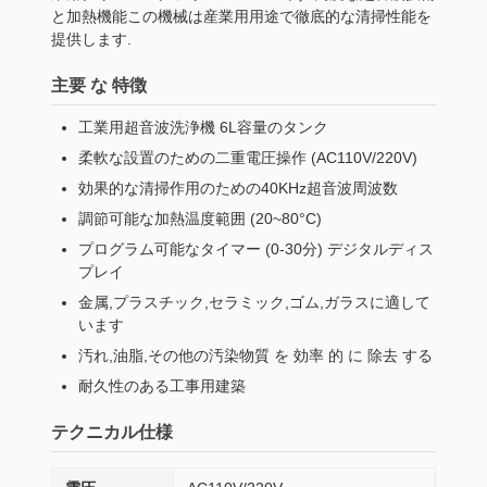
と加熱機能この機械は産業用用途で徹底的な清掃性能を
提供します.
主要 な 特徴
工業用超音波洗浄機 6L容量のタンク
柔軟な設置のための二重電圧操作 (AC110V/220V)
効果的な清掃作用のための40KHz超音波周波数
調節可能な加熱温度範囲 (20~80°C)
プログラム可能なタイマー (0-30分) デジタルディス
プレイ
金属,プラスチック,セラミック,ゴム,ガラスに適して
います
汚れ,油脂,その他の汚染物質 を 効率 的 に 除去 する
耐久性のある工事用建築
テクニカル仕様