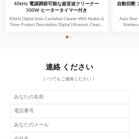
40kHz 電源調節可能な超音波クリーナー
自動切断 
500W ヒータータイマー付き
40kHz Digital Sonic Cavitation Cleaner With Heater &
Auto Shut-
Timer Product Description: Digital Ultrasonic Cleaner
Stainles
- M30L The Digital Ultrasonic Cleaner M30L is a
Descripti
powerful and efficient cleaning device suitable for a
Overview
variety of items such as jewelry, glasses, watches,
househol
dentures, and more. It is the perfect solution for
cleaning an
removing dirt, grime, and contaminants from your
efficient. W
valuable possessions. Application This ultrasonic
durable mate
連絡 ください
cleaner is ideal for cleaning delicate and hard-to-reach
for keepin
items such
いつでもご連絡ください！