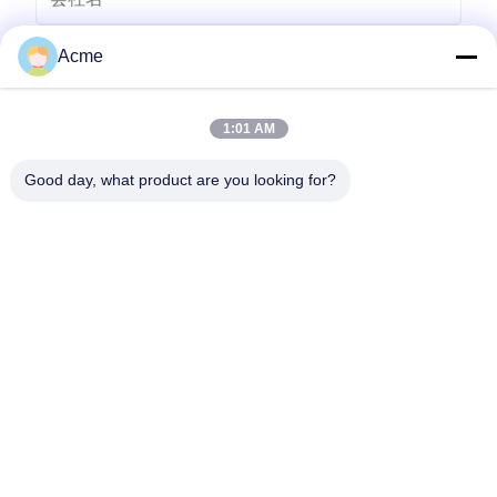
Acme
1:01 AM
Good day, what product are you looking for?
送りなさい
0086-133-1645-0353
acme@ultrasonic-cleaningmachine.com
家へ
製品
ビデオ
VRショー
わたしたち に つい て
工場 ツアー
品質管理