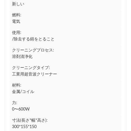
新しい
燃料:
電気
使用:
/除去する錆をとること
クリーニングプロセス:
溶剤清浄化
クリーニングタイプ:
工業用超音波クリーナー
材料:
金属/コイル
力:
0〜600W
寸法(長さ*幅*高さ):
300*155*150