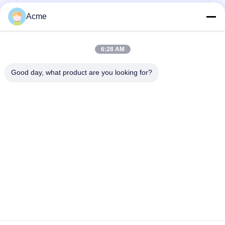
Acme
6:28 AM
Good day, what product are you looking for?
Invii
0086-133-1645-0353
acme@ultrasonic-cleaningmachine.com
Casa.
Prodotti
Video
Spettacolo VR
Su di noi
Visita alla fabbrica
Controllo della qualità
Contattaci
Chiedi un preventivo