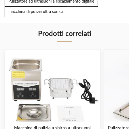
Pulizzatore ad ultrasuoni a riscaldamento digitale
macchina di pulizia ultra sonica
Prodotti correlati
Macchina di pulizia a sbirro a ultrasuoni
Pulizzatore