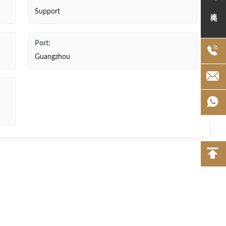
連絡先
Support
Port:
Guangzhou