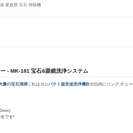
波 家庭用 宝石 掃除機
 MK-181 宝石&眼鏡洗浄システム
大量の宝石清掃
これは
コンパクト超音波洗浄機
数分以内にリング,チェー
.
0mm)
安全です*