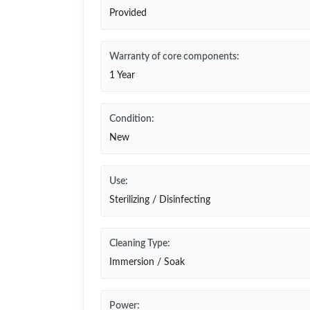
Provided
Warranty of core components:
1 Year
Condition:
New
Use:
Sterilizing / Disinfecting
Cleaning Type:
Immersion / Soak
Power: