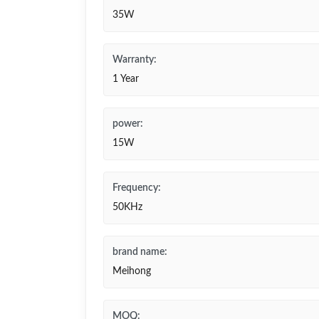
35W
Warranty:
1 Year
power:
15W
Frequency:
50KHz
brand name:
Meihong
MOQ: