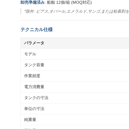
卸売準備済み
: 船舶 12個/箱 (MOQ対応)
*除外: ピアス,オパール,エメラルド,サンゴ,または粘着
テクニカル仕様
パラメータ
モデル
タンク容量
作業頻度
電力消費量
タンクの寸法
単位の寸法
純重量