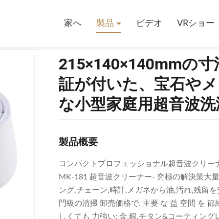
の寸法、1.5kgの重量、1年間の保証が付いた、宝石やメガネのクリーニング
家へ
製品
ビデオ
VRショー
215×140×140mm
証が付いた、宝石やメ
な小型家庭用超音波洗
製品概要
コンパクトプロフェッショナル超音波クリーナー 
MK-181 超音波クリーナー- 究極の解決
ング,チェーン,時計,メガネから油,汚れ,残留
門級の清掃 卸売価格で. 主要 な 益 空間 を 節約
しくても 力強い: 金,銀,チタン&コーティング