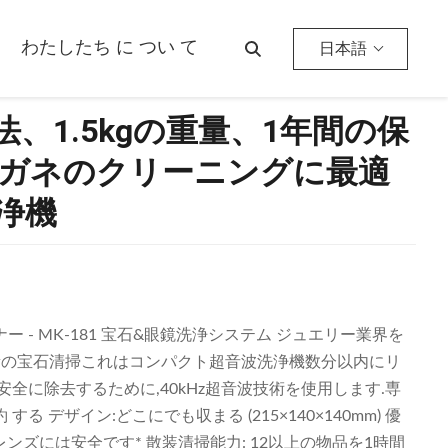
に最適な小型家庭用超音波洗浄機
わたしたち に つい て
日本語
の寸法、1.5kgの重量、1年間の保
ガネのクリーニングに最適
浄機
- MK-181 宝石&眼鏡洗浄システム ジュエリー業界を
策大量の宝石清掃これはコンパクト超音波洗浄機数分以内にリ
を安全に除去するために,40kHz超音波技術を使用します.専
 する デザイン:どこにでも収まる (215×140×140mm) 優
レンズには安全です* 散装清掃能力: 12以上の物品を1時間