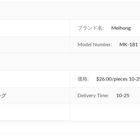
ブランド名:
Meihong
Model Number:
MK-181
価格:
$26.00/pieces 10-2
ング
Delivery Time:
10-25