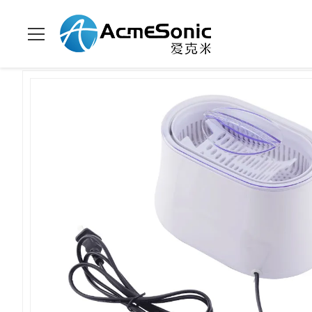
家へ
>
製品
>
世帯の超音波洗剤
>
215×140×140mm