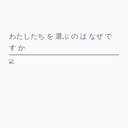
わたしたち を 選ぶ の は なぜ で
す か