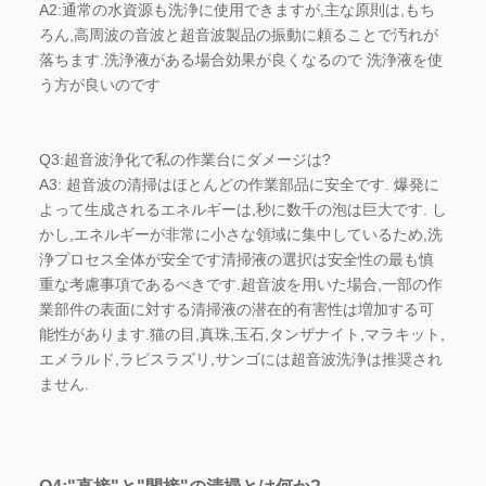
A2:通常の水資源も洗浄に使用できますが,主な原則は,もち
ろん,高周波の音波と超音波製品の振動に頼ることで汚れが
落ちます.洗浄液がある場合効果が良くなるので 洗浄液を使
う方が良いのです
Q3:超音波浄化で私の作業台にダメージは?
A3: 超音波の清掃はほとんどの作業部品に安全です. 爆発に
よって生成されるエネルギーは,秒に数千の泡は巨大です. し
かし,エネルギーが非常に小さな領域に集中しているため,洗
浄プロセス全体が安全です清掃液の選択は安全性の最も慎
重な考慮事項であるべきです.超音波を用いた場合,一部の作
業部件の表面に対する清掃液の潜在的有害性は増加する可
能性があります.猫の目,真珠,玉石,タンザナイト,マラキット,
エメラルド,ラピスラズリ,サンゴには超音波洗浄は推奨され
ません.