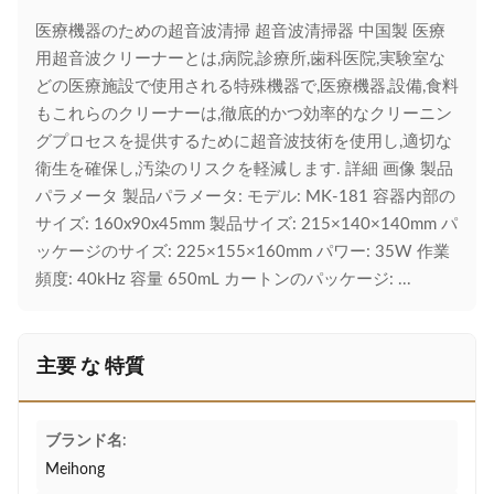
医療機器のための超音波清掃 超音波清掃器 中国製 医療
用超音波クリーナーとは,病院,診療所,歯科医院,実験室な
どの医療施設で使用される特殊機器で,医療機器,設備,食料
もこれらのクリーナーは,徹底的かつ効率的なクリーニン
グプロセスを提供するために超音波技術を使用し,適切な
衛生を確保し,汚染のリスクを軽減します. 詳細 画像 製品
パラメータ 製品パラメータ: モデル: MK-181 容器内部の
サイズ: 160x90x45mm 製品サイズ: 215×140×140mm パ
ッケージのサイズ: 225×155×160mm パワー: 35W 作業
頻度: 40kHz 容量 650mL カートンのパッケージ: ...
主要 な 特質
ブランド名:
Meihong