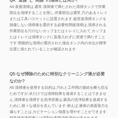
Q4:"直接"と"間接"の清掃とは何か?
A4:直接清掃は,通常,清掃液で満たされた清掃タンクで作業
部位を清掃することを指し,作業部位は通常,穴のあるトレイ
または工具バスケットに設置されます.超音波清掃タンクを
損傷しない清掃液を選択する必要性間接清掃は,清掃される
作業部位を穴のないカップまたはトレイに入れて,カップま
たはトレイは清掃タンクに直接入れずに溶液で満たすこと
です.間接的な清掃が選択された場合タンク内の水位が標準
位置に保たれていることが確認されます.
Q5:なぜ掃除のために特別なクリーニング液が必要
なのか?
A5:清掃液を使用する目的は,汚れと工件間の接続を断ち切る
ためですが,水だけでは清掃効果を達成することはできませ
ん.清掃液を清掃する洗浄溶液は,最高の洗浄効果を達成する
ために,様々な成分を含んでいます.例えば,液体の表面張力を
減らすことは,カビテーション強度を増やすことができます.
超音波洗浄溶液には湿剤や表面活性成分が含まれます.