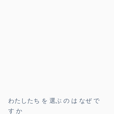
わたしたち を 選ぶ の は なぜ で
す か