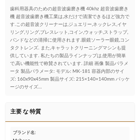
歯科用器具のための超音波歯磨き機 40khz 超音波歯磨き
機 超音波歯磨き機工業は,水だけで清潔できるほど強力で
す.この超音波クリーナーは,ジュエリー,ネックレス,イヤ
リング,リング,ブレスレット,コイン,ウォッチ,ストラップ,
バンドなどの清掃に使用されます.眼鏡ソーラー眼鏡,コン
タクトレンズ. また,キャラットクリーニングマシンも提
供しています. 私たちの製品ラインナップは,使用が簡単
で,高い機能性で称賛されています. 詳細 画像 製品パラメ
ータ 製品パラメータ: モデル: MK-181 容器内部のサイ
ズ: 160x90x45mm 製品サイズ: 215×140×140mm パッケ
ージのサイズ...
主要 な 特質
ブランド名: