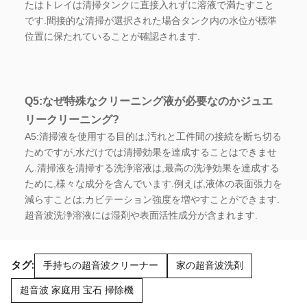
たはトレイは清掃タンクに直接入れずに溶液で満たすこと
です.間接的な清掃が選択された場合タンク内の水位が標準
位置に保たれていることが確認されます.
Q5:なぜ特殊なクリーニング液が必要なのか
ジュエ
リー
クリーニング?
A5:清掃液を使用する目的は,汚れと工件間の接続を断ち切る
ためですが,水だけでは清掃効果を達成することはできませ
ん.清掃液を清掃する洗浄溶液は,最高の洗浄効果を達成する
ために,様々な成分を含んでいます.例えば,液体の表面張力を
減らすことは,カビテーション強度を増やすことができます.
超音波洗浄溶液には湿剤や表面活性成分が含まれます.
タグ:
手持ちの超音波クリーナー
家の超音波洗剤
超音波 家庭用 宝石 掃除機