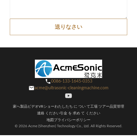
送りなさい
0086-133-1645-0353
acme@ultrasonic-cleaningmachine.com
家へ
製品
ビデオ
VRショー
わたしたち に つい て
工場 ツアー
品質管理
連絡 ください
引金 を 求め て ください
地図
プライバシーポリシー
© 2026 Acme (Shenzhen) Technology Co., Ltd. All Rights Reserved.