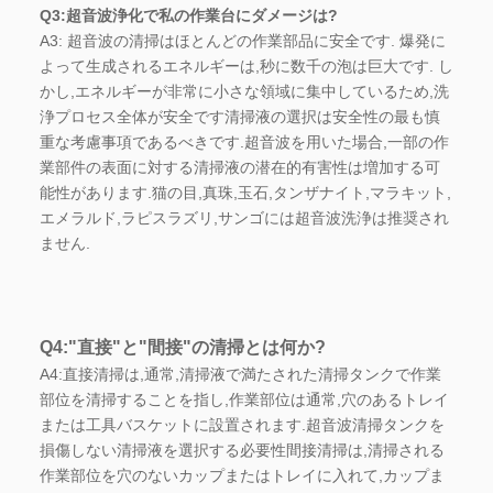
Q3:超音波浄化で私の作業台にダメージは?
A3: 超音波の清掃はほとんどの作業部品に安全です. 爆発に
よって生成されるエネルギーは,秒に数千の泡は巨大です. し
かし,エネルギーが非常に小さな領域に集中しているため,洗
浄プロセス全体が安全です清掃液の選択は安全性の最も慎
重な考慮事項であるべきです.超音波を用いた場合,一部の作
業部件の表面に対する清掃液の潜在的有害性は増加する可
能性があります.猫の目,真珠,玉石,タンザナイト,マラキット,
エメラルド,ラピスラズリ,サンゴには超音波洗浄は推奨され
ません.
Q4:"直接"と"間接"の清掃とは何か?
A4:直接清掃は,通常,清掃液で満たされた清掃タンクで作業
部位を清掃することを指し,作業部位は通常,穴のあるトレイ
または工具バスケットに設置されます.超音波清掃タンクを
損傷しない清掃液を選択する必要性間接清掃は,清掃される
作業部位を穴のないカップまたはトレイに入れて,カップま