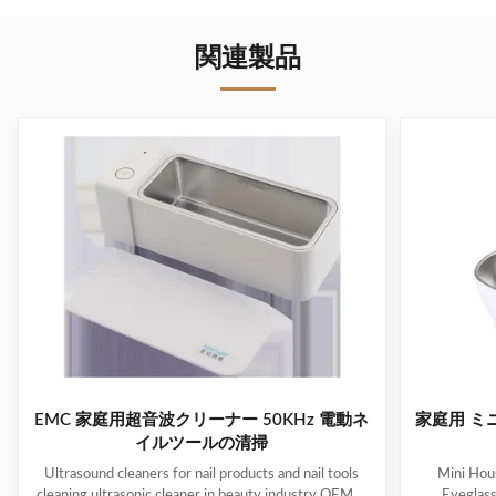
関連製品
EMC 家庭用超音波クリーナー 50KHz 電動ネ
家庭用 ミ
イルツールの清掃
Ultrasound cleaners for nail products and nail tools
Mini Hous
cleaning ultrasonic cleaner in beauty industry OEM &
Eyeglas