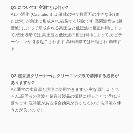
Q1 について1"空洞"とは何か?
A1:小洞化 (Cavitation) は,液体の中で数百万の小さな泡 (ま
たは穴) が急速に形成され,破裂する現象です.高周波音波 (超
音波) によって形成される高圧波と低圧波の相互作用によっ
て,低圧段階では,高圧波と低圧波の相互作用によって,カビテ
ーションが引き起こされます.高圧段階では圧縮され 崩壊す
る
Q2:超音波クリーナーは,クリーニング液で清掃する必要が
ありますか?
A2:通常の水資源も洗浄に使用できますが,主な原則は,もち
ろん,高周波の音波と超音波製品の振動に頼ることで汚れが
落ちます.洗浄液がある場合効果が良くなるので 洗浄液を使
う方が良いのです