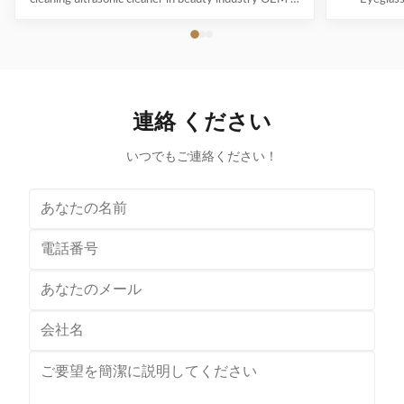
ODM are available! Customer logo is welcome!
available! 
Customer can choose the color! Ultrasonic cleaning is
choose the co
a process that uses ultrasound (usually from 20–400
uses ultra
kHz) and an appropriate cleaning solvent (sometimes
appropriate 
ordinary tap water) to clean items. The ultrasound can
water) to cle
be used with just water, but use of a solvent
just water,
連絡 ください
appropriate for the item to be cleaned and the type of
item to be
soiling present
いつでもご連絡ください！