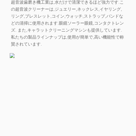
超音波歯磨き機
工業は,水だけで清潔できるほど強力です.こ
の超音波クリーナーは,ジュエリー,ネックレス,イヤリング,
リング,ブレスレット,コイン,ウォッチ,ストラップ,バンドな
どの清掃に使用されます.眼鏡ソーラー眼鏡,コンタクトレン
ズ. また,キャラットクリーニングマシンも提供しています. 
私たちの製品ラインナップは,使用が簡単で,高い機能性で称
賛されています.