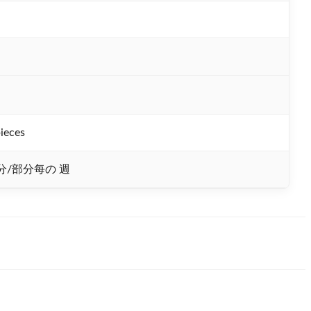
ieces
部分/部分每の 週