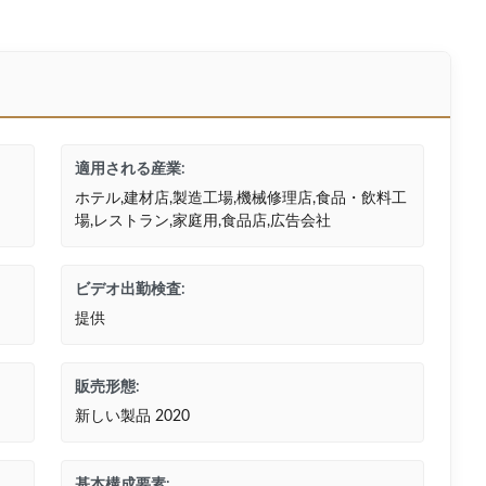
適用される産業:
ホテル,建材店,製造工場,機械修理店,食品・飲料工
場,レストラン,家庭用,食品店,広告会社
ビデオ出勤検査:
提供
販売形態:
新しい製品 2020
基本構成要素: