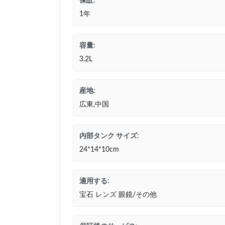
保証:
1年
容量:
3.2L
産地:
広東,中国
内部タンク サイズ:
24*14*10cm
適用する:
宝石 レンズ 眼鏡/その他