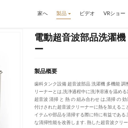
能加熱超音波クリーナー
家へ
製品
ビデオ
VRショー
電動超音波部品洗濯機
ー
製品概要
歯科タンク設備 超音波部品 洗濯機 多機能 調
リーナーとは,洗浄過程中に洗浄溶液を温める
超音波 清掃 と 熱 の 組み合わせ は,清掃 の 効果
付けされた超音波クリーナーに熱を加えるこ
イテムや部品を清掃する際に特に有益である.
な清掃性能を改善します. 熱した超音波クリー