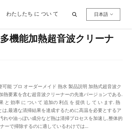
わたしたち に つい て
日本語
 多機能加熱超音波クリーナ
整可能 プロ オーダーメイド 熱水 製品説明 加熱式超音波ク
加熱要素を含む超音波クリーナーの先進バージョンである.
 と 効率 に つい て 追加の 利点 を 提供 し て い ます. 熱
とは,最適な清掃結果を達成するために高温を必要とするア
汚れや油っぽい成分など熱は清掃プロセスを加速し,整体的
ナーで掃除するのに適しているわけでは...