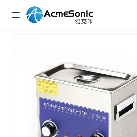
家へ
>
製品
>
機械超音波洗剤
>
電動超音波部品洗濯機 多機