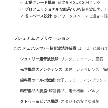
✓
工業グレード構造
: 耐腐食性SUS 304タンク
✓
プロフェッショナルな結果
: 60W超音波出力、
✓
省スペース設計
: 狭いワークスペースに適合（幅
プレミアムアプリケーション
この
デュアルパワー超音波洗浄装置
は、以下に優れて
ジュエリー超音波洗浄
: リング、チェーン、宝石
光学機器のメンテナンス
: 眼鏡、カメラレンズ、顕
歯科用ツールの滅菌
: 鉗子、ミラー、インプラント
精密部品の脱脂
: 時計部品、電子機器、バルブ
タトゥー＆ピアス機器
: スタジオの安全な滅菌