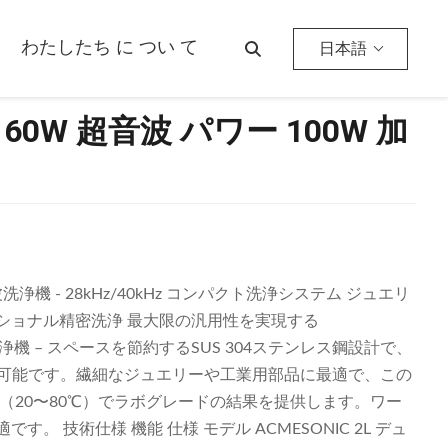
わたしたち に つい て
日本語
ク 60W 超音波 パワー 100W 加
波洗浄機 - 28kHz/40kHz コンパクト洗浄システム ジュエリ
ショナル精密洗浄 最大限の汎用性を実現する
洗浄機 – スペースを節約するSUS 304ステンレス鋼設計で、
操作が可能です。繊細なジュエリーや工業用部品に最適で、この
（20〜80℃）でラボグレードの結果を提供します。ワー
 技術仕様 機能 仕様 モデル ACMESONIC 2L デュ