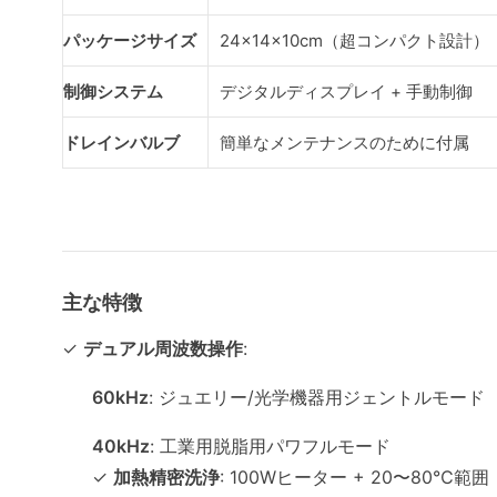
パッケージサイズ
24×14×10cm（超コンパクト設計）
制御システム
デジタルディスプレイ + 手動制御
ドレインバルブ
簡単なメンテナンスのために付属
主な特徴
✓
デュアル周波数操作
:
60kHz
: ジュエリー/光学機器用ジェントルモード
40kHz
: 工業用脱脂用パワフルモード
✓
加熱精密洗浄
: 100Wヒーター + 20〜80℃範囲