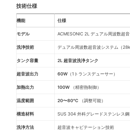
技術仕様
機能
仕様
モデル
ACMESONIC 2L デュアル周波数超
洗浄技術
デュアル周波数超音波システム（28kHz
タンク容量
2L 超音波洗浄タンク
超音波出力
60W
（1トランスデューサー）
加熱出力
100W
（精密熱制御）
温度範囲
20〜80℃
（調整可能）
構造材料
SUS 304 外科グレードステンレス鋼
洗浄方法
超音波キャビテーション技術