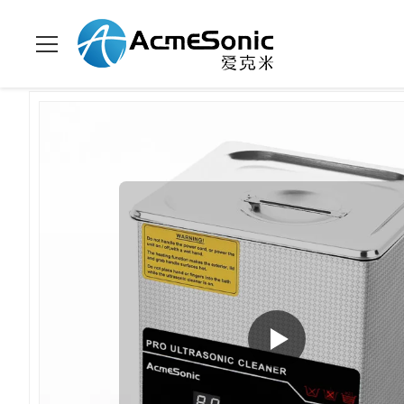
家へ
>
製品
>
二周波超音波クリーナー
>
2L SUS 304 タン