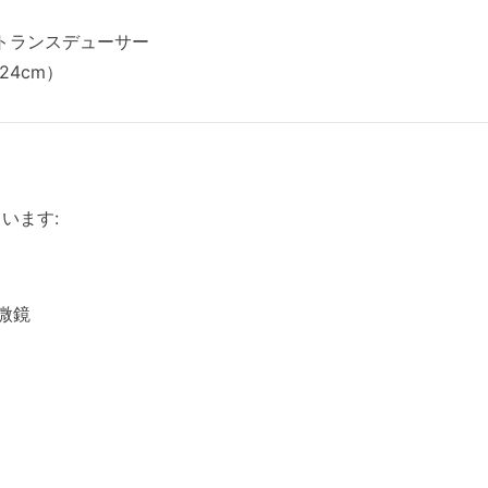
1トランスデューサー
24cm）
います:
微鏡