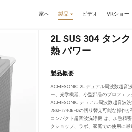
ク 60W 超音波 パワー 100W 加熱 パワー
家へ
製品
ビデオ
VRショー
2L SUS 304 タン
熱 パワー
製品概要
ACMESONIC 2L デュアル周波数超音
ー、光学機器、小型部品のプロフェッ
ACMESONIC デュアル周波数超音波
28kHz/40kHzの切り替え可能な
コンパクト超音波洗浄機 は、加熱精密
クショップ、ラボ、家庭での使用に最適です。