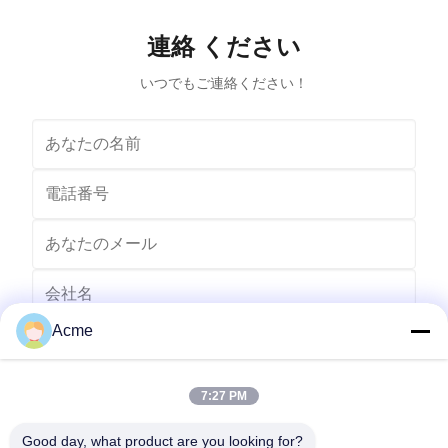
forward radiation of ultrasonic wave in dense phase of
effectively
cleaning solution causes the flow of liquid to produce
surfaces
連絡 ください
tens of thousands of tiny bubbles with diameters of
Cleanin
50-500 microns
いつでもご連絡ください！
Acme
7:27 PM
Good day, what product are you looking for?