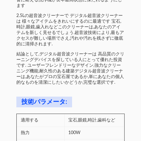
食に耐える洗浄機が長年最高状態に保たれるようにし
ます
2.5Lの超音波クリーナーで デジタル超音波クリーナー
は 様々なアイテムをきれいにするのに最適です 宝石,
時計,眼鏡,歯入れなどこのクリーナーは,あなたのアイ
テムを新しく見せるでしょう.超音波技術により,最もア
クセスが難しい場所でさえ,汚れや汚れを残さずに徹底
的に清掃されます.
結論として,デジタル超音波クリーナーは 高品質のクリ
ーニングデバイスを探している人にとって優れた投資
です. ユーザーフレンドリーなデザイン,強力なクリー
ニング機能,耐久性のある建築デジタル超音波クリーナ
ーは,あなたがプロの宝石屋であるか,単にあなたの個人
的なものを清潔にしたいかどうか,完璧な選択です.
技術パラメータ:
適用する
宝石,眼鏡,時計,歯科など
熱力
100W