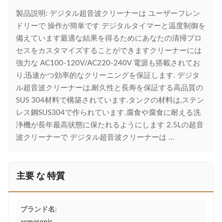
製品説明: デジタル超音波クリーナーは ユーザーフレン
ドリーで 操作が簡単です デジタルタイマーと温度制御を
備えています最適な結果を得るためにあなたの清掃プロ
セスをカスタマイズすることができますクリーナーには
強力な AC100-120V/AC220-240V 電源も搭載されてお
り,迅速かつ効率的なクリーニングを保証します. デジタ
ル超音波クリーナーは,耐久性と長寿を保証する高品質の
SUS 304材料で構築されています.タンクの材料は,ステン
レス鋼SUS304で作られています.腐食や腐食に耐える洗
浄機が長年最高状態に保たれるようにします 2.5Lの超音
波クリーナーで デジタル超音波クリーナーは ...
主要 な 特質
ブランド名: