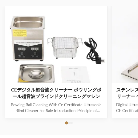
CEデジタル超音波クリーナー ボウリングボ
ステンレ
ール超音波ブラインドクリーニングマシン
リーナー 
Bowling Ball Cleaning With Ce Certificate Ultrasonic
Digital Ultr
Blind Cleaner For Sale Introduction: Principle of
CE Certifica
ultrasonic cleaner: High frequency oscillation signal
Ultrasonic V
from ultrasonic generator is transformed into high
The ultr
frequency mechanical oscillation by transducer and
oscillation
propagated into medium-cleaning solvent. The
solution 