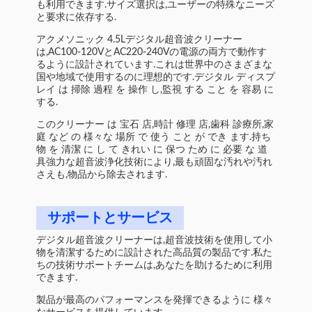
も利用できます.サイズ選択は,ユーザーの特殊なニーズ
と要求に依存する.
アクメソニック 4.5Lデジタル超音波クリーナー
は,AC100-120VとAC220-240Vの電源の両方で動作す
るように設計されています.これは世界中のさまざまな
国や地域で使用するのに理想的です.デジタル ディスプ
レイ は 掃除 過程 を 操作 し,監視 する こと を 容易 に
する.
このクリーナー は 宝石 店,時計 修理 店,歯科 診療所,家
庭 など の 様々な 場所 で 使う こと が でき ます.持ち
物 を 清潔 に し て きれい に 保つ ため に 必要 な 道
具強力な超音波浄化技術により,最も頑固な汚れや汚れ
さえも,物品から除去されます.
サポートとサービス
デジタル超音波クリーナーは,超音波技術を使用して小
物を清潔するために設計された高品質の製品です.私た
ちの技術サポートチームは,あなたを助けるために利用
できます.
製品が最高のパフォーマンスを発揮できるように 様々