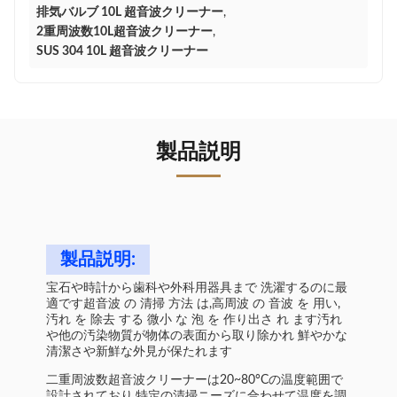
排気バルブ 10L 超音波クリーナー
,
2重周波数10L超音波クリーナー
,
SUS 304 10L 超音波クリーナー
製品説明
製品説明:
宝石や時計から歯科や外科用器具まで 洗濯するのに最
適です超音波 の 清掃 方法 は,高周波 の 音波 を 用い,
汚れ を 除去 する 微小 な 泡 を 作り出さ れ ます汚れ
や他の汚染物質が物体の表面から取り除かれ 鮮やかな
清潔さや新鮮な外見が保たれます
二重周波数超音波クリーナーは20~80°Cの温度範囲で
設計されており,特定の清掃ニーズに合わせて温度を調