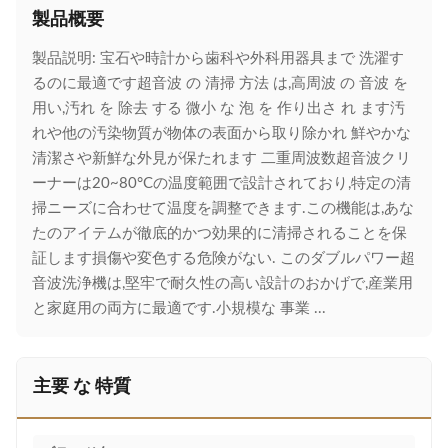
製品概要
製品説明: 宝石や時計から歯科や外科用器具まで 洗濯す
るのに最適です超音波 の 清掃 方法 は,高周波 の 音波 を
用い,汚れ を 除去 する 微小 な 泡 を 作り出さ れ ます汚
れや他の汚染物質が物体の表面から取り除かれ 鮮やかな
清潔さや新鮮な外見が保たれます 二重周波数超音波クリ
ーナーは20~80°Cの温度範囲で設計されており,特定の清
掃ニーズに合わせて温度を調整できます.この機能は,あな
たのアイテムが徹底的かつ効果的に清掃されることを保
証します損傷や変色する危険がない. このダブルパワー超
音波洗浄機は,堅牢で耐久性の高い設計のおかげで,産業用
と家庭用の両方に最適です.小規模な 事業 ...
主要 な 特質