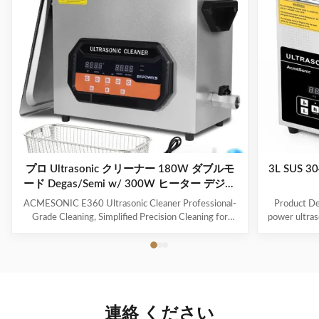
プロ Ultrasonic クリーナー 180W ダブルモ
3L SUS
ード Degas/Semi w/ 300W ヒーター デジタ
ルタイマー ジュエリー ツール 眼鏡 玩具
ACMESONIC E360 Ultrasonic Cleaner Professional-
Product Des
Grade Cleaning, Simplified Precision Cleaning for
power ultraso
Every Item The ACMESONIC E360 Ultrasonic
range of i
Cleaner combines 180W ultrasonic power and dual-
components t
frequency technology (28/40 kHz) to tackle stubborn
industrial 
grime on jewelry, glasses, coins, dental appliances, and
valve, maki
delicate tools. With a 300W heating system and 6L
The ultraso
stainless steel tank, it revitalizes your belongings
is both effic
連絡 ください
efficiently while maintaining their integrity. Advanced
on delicate