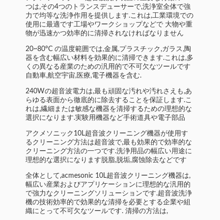
つは,その4つのトランスデューサーで,洗浄室全体で強
力で均等な洗浄作用を提供します.これは,工業環境での
使用に最適です工場やワークショップなどで 大物や重
物が迅速かつ効率的に清掃されなければなりません
20~80°C の温度範囲では,金属,プラスチック,ガラス,陶
器を含む幅広い材料を効果的に清掃できます.これは,多
くの異なる産業のための汎用的で不可欠なツールです
自動車,航空宇宙,医療,電子機器を含む.
240Wの超音波電力は,最も頑固な汚れや汚れさえも,あ
らゆる表面から徹底的に除去することを保証します.こ
れは,繊細または敏感な機器を清掃するための理想的な
選択になります.実験用機器など手術道具や電子部品
アクメソニック10L超音波クリーニング機器が使用す
るクリーニング方法は超音波で,最も効果的で効率的な
クリーニング方法の一つです.洗浄用品の幅広い用途に
理想的な選択になります脱脂,脱垢,腐蚀除去などです
全体として,acmesonic 10L超音波クリーニング機器は,
幅広い産業およびアプリケーションに理想的な汎用的
で強力なクリーニングソリューションです.超音波洗浄
機の技術効率的で効果的な清掃を必要とする企業や組
織にとって不可欠なツールです. 清掃の方法は,