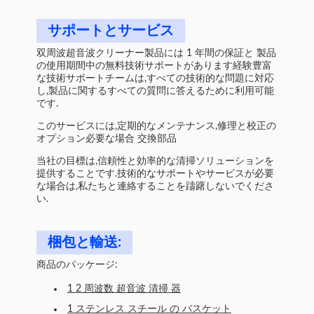
サポートとサービス
双周波超音波クリーナー製品には 1 年間の保証と 製品
の使用期間中の無料技術サポートがあります経験豊富
な技術サポートチームは,すべての技術的な問題に対応
し,製品に関するすべての質問に答えるために利用可能
です.
このサービスには,定期的なメンテナンス,修理と校正の
オプション必要な場合 交換部品
当社の目標は,信頼性と効率的な清掃ソリューションを
提供することです.技術的なサポートやサービスが必要
な場合は,私たちと連絡することを躊躇しないでくださ
い.
梱包と輸送:
商品のパッケージ:
1 2 周波数 超音波 清掃 器
1 ステンレス スチール の バスケット