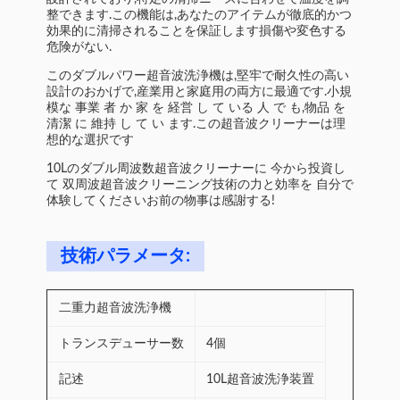
整できます.この機能は,あなたのアイテムが徹底的かつ
効果的に清掃されることを保証します損傷や変色する
危険がない.
このダブルパワー超音波洗浄機は,堅牢で耐久性の高い
設計のおかげで,産業用と家庭用の両方に最適です.小規
模な 事業 者 か 家 を 経営 し て いる 人 で も,物品 を
清潔 に 維持 し て い ます.この超音波クリーナーは理
想的な選択です
10Lのダブル周波数超音波クリーナーに 今から投資し
て 双周波超音波クリーニング技術の力と効率を 自分で
体験してくださいお前の物事は感謝する!
技術パラメータ:
二重力超音波洗浄機
トランスデューサー数
4個
記述
10L超音波洗浄装置