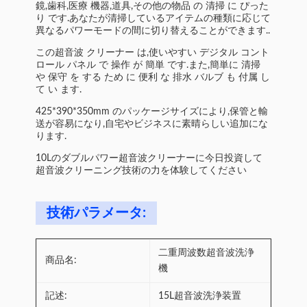
鏡,歯科,医療 機器,道具,その他の物品 の 清掃 に ぴった
り です.あなたが清掃しているアイテムの種類に応じて
異なるパワーモードの間に切り替えることができます..
この超音波 クリーナー は,使いやすい デジタル コント
ロール パネル で 操作 が 簡単 です.また,簡単に 清掃
や 保守 を する ため に 便利 な 排水 バルブ も 付属 し
て い ます.
425*390*350mm のパッケージサイズにより,保管と輸
送が容易になり,自宅やビジネスに素晴らしい追加にな
ります.
10Lのダブルパワー超音波クリーナーに今日投資して
超音波クリーニング技術の力を体験してください
技術パラメータ:
二重周波数超音波洗浄
商品名:
機
記述:
15L超音波洗浄装置