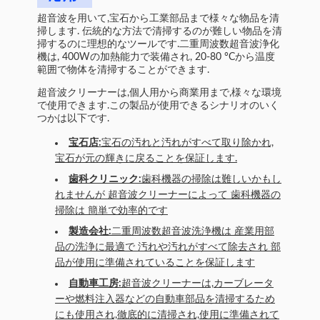
超音波を用いて,宝石から工業部品まで様々な物品を清
掃します. 伝統的な方法で清掃するのが難しい物品を清
掃するのに理想的なツールです.二重周波数超音波浄化
機は, 400Wの加熱能力で装備され, 20-80 °Cから温度
範囲で物体を清掃することができます.
超音波クリーナーは,個人用から商業用まで,様々な環境
で使用できます.この製品が使用できるシナリオのいく
つかは以下です.
宝石店:
宝石の汚れと汚れがすべて取り除かれ,
宝石が元の輝きに戻ることを保証します.
歯科クリニック:
歯科機器の掃除は難しいかもし
れませんが 超音波クリーナーによって 歯科機器の
掃除は 簡単で効率的です
製造会社:
二重周波数超音波洗浄機は 産業用部
品の洗浄に最適で 汚れや汚れがすべて除去され 部
品が使用に準備されていることを保証します
自動車工房:
超音波クリーナーは,カーブレータ
ーや燃料注入器などの自動車部品を清掃するため
にも使用され,徹底的に清掃され,使用に準備されて