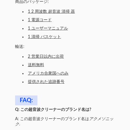
商品のパッケージ:
1 2 周波数 超音波 清掃 器
1 電源コード
1 ユーザーマニュアル
1 清掃 バスケット
輸送:
2 営業日以内に出荷
送料無料
アメリカ合衆国へのみ
提供された追跡番号
FAQ:
Q: この超音波クリーナーのブランド名は?
A: この超音波クリーナーのブランド名は
アクメソニッ
ク
.