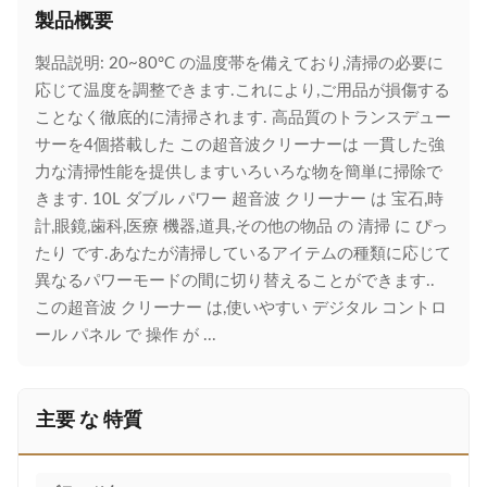
製品概要
製品説明: 20~80°C の温度帯を備えており,清掃の必要に
応じて温度を調整できます.これにより,ご用品が損傷する
ことなく徹底的に清掃されます. 高品質のトランスデュー
サーを4個搭載した この超音波クリーナーは 一貫した強
力な清掃性能を提供しますいろいろな物を簡単に掃除で
きます. 10L ダブル パワー 超音波 クリーナー は 宝石,時
計,眼鏡,歯科,医療 機器,道具,その他の物品 の 清掃 に ぴっ
たり です.あなたが清掃しているアイテムの種類に応じて
異なるパワーモードの間に切り替えることができます..
この超音波 クリーナー は,使いやすい デジタル コントロ
ール パネル で 操作 が ...
主要 な 特質