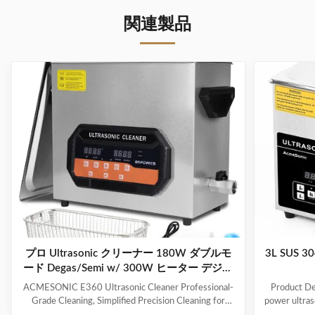
関連製品
プロ Ultrasonic クリーナー 180W ダブルモ
3L SUS
ード Degas/Semi w/ 300W ヒーター デジタ
ルタイマー ジュエリー ツール 眼鏡 玩具
ACMESONIC E360 Ultrasonic Cleaner Professional-
Product Des
Grade Cleaning, Simplified Precision Cleaning for
power ultraso
Every Item The ACMESONIC E360 Ultrasonic
range of i