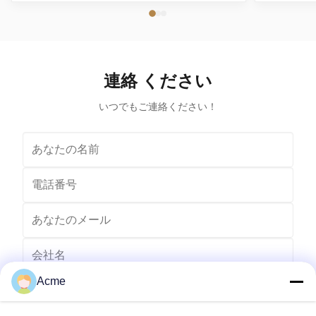
Cleaner combines 180W ultrasonic power and dual-
components t
frequency technology (28/40 kHz) to tackle stubborn
industrial 
grime on jewelry, glasses, coins, dental appliances, and
valve, maki
delicate tools. With a 300W heating system and 6L
The ultraso
stainless steel tank, it revitalizes your belongings
is both effic
連絡 ください
efficiently while maintaining their integrity. Advanced
on delicate
Features for Superior
いつでもご連絡ください！
Acme