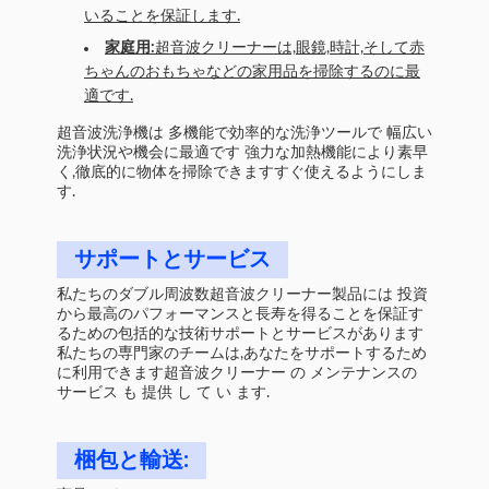
いることを保証します.
家庭用:
超音波クリーナーは,眼鏡,時計,そして赤
ちゃんのおもちゃなどの家用品を掃除するのに最
適です.
超音波洗浄機は 多機能で効率的な洗浄ツールで 幅広い
洗浄状況や機会に最適です 強力な加熱機能により素早
く,徹底的に物体を掃除できますすぐ使えるようにしま
す.
サポートとサービス
私たちのダブル周波数超音波クリーナー製品には 投資
から最高のパフォーマンスと長寿を得ることを保証す
るための包括的な技術サポートとサービスがあります
私たちの専門家のチームは,あなたをサポートするため
に利用できます超音波クリーナー の メンテナンスの
サービス も 提供 し て い ます.
梱包と輸送: