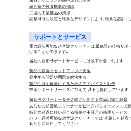
歯科クリニックの歯科道具の清掃
研究室の検査機器の掃除
工場の工業部品の清掃
調整可能な設定と軽量なデザインにより, 軽量な設計に
サポートとサービス
電力調節可能な超音波クリーナーは,最低限の技術サポー
けることができます..
当社の技術サポートサービスには以下が含まれます
製品の設置とセットアップの支援
発生する問題や問題を解決する
製品性能を最適にするためのアドバイスと勧告
技術サポートサービスに加えて,以下も提供しています.
超音波クリーナーを最大限に活用する製品訓練と教育
あなたの超音波クリーナーがピークパフォーマンスで
時間の経過に伴い起こる損傷や不具合の修理サービス
パワー調整可能な超音波クリーナーでは 卓越した顧客
私たちに連絡してください.