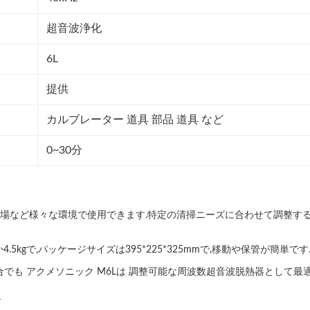
超音波浄化
6L
提供
カルブレーター 道具 部品 道具 など
0~30分
,工場など様々な環境で使用できます.特定の清掃ニーズに合わせて調整する
kgで,パッケージサイズは395*225*325mmで,移動や保管が簡単で
でも アクメソニック M6Lは 調整可能な周波数超音波脱熱器として最適
る