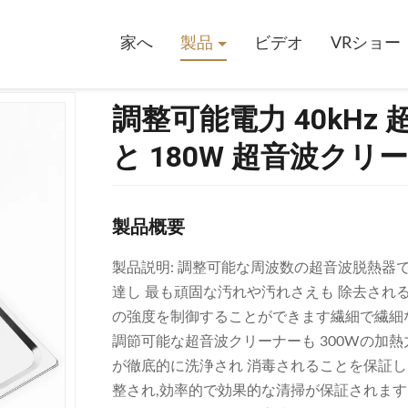
 40kHz 超音波クリーナー 480W 電力と 180W 超音波クリーニング
家へ
製品
ビデオ
VRショー
調整可能電力 40kHz 
と 180W 超音波ク
製品概要
製品説明: 調整可能な周波数の超音波脱熱器
達し 最も頑固な汚れや汚れさえも 除去され
の強度を制御することができます繊細で繊細
調節可能な超音波クリーナーも 300Wの加
が徹底的に洗浄され 消毒されることを保証
整され,効率的で効果的な清掃が保証されます