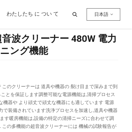
機能
わたしたち に つい て
日本語
超音波クリーナー 480W 電力
リーニング機能
で このクリーナーは 道具や機器の 裂け目まで深みまで到
ることを保証します調整可能な電源機能は,清掃プロセス
な機器や より頑丈で頑丈な機器にも適しています 電源
熱力で装備されています洗浄プロセスを加速し,道具や機器
します暖房機能は,設備の特定の清掃ニーズに合わせて調
. この多機能の超音波クリーナーには 機械の試験報告が