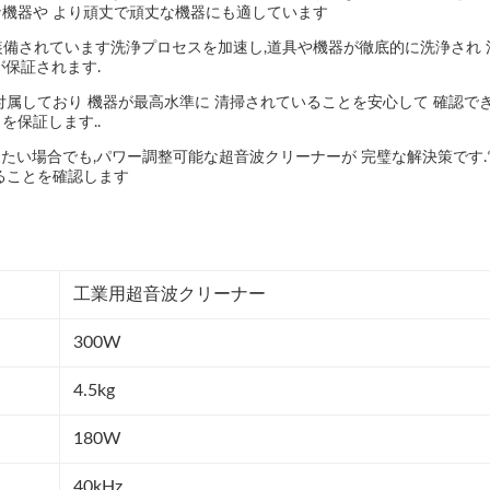
機器や より頑丈で頑丈な機器にも適しています
装備されています洗浄プロセスを加速し,道具や機器が徹底的に洗浄され
保証されます.
付属しており 機器が最高水準に 清掃されていることを安心して 確認で
保証します..
除したい場合でも,パワー調整可能な超音波クリーナーが 完璧な解決策です
ることを確認します
工業用超音波クリーナー
300W
4.5kg
180W
40kHz