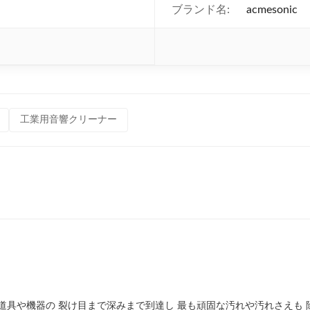
ブランド名:
acmesonic
工業用音響クリーナー
道具や機器の 裂け目まで深みまで到達し 最も頑固な汚れや汚れさえも