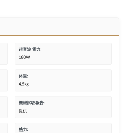
超音波 電力:
180W
体重:
4.5kg
機械試験報告:
提供
熱力: