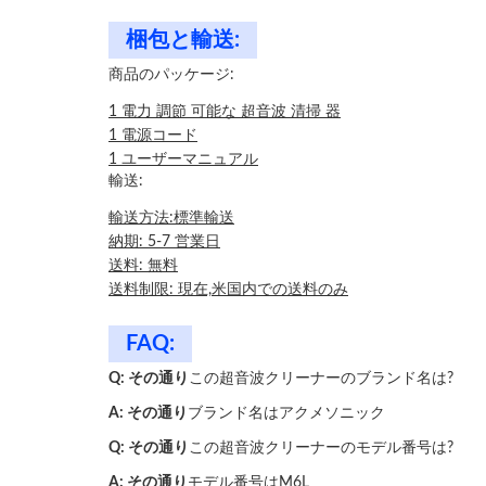
梱包と輸送:
商品のパッケージ:
1 電力 調節 可能な 超音波 清掃 器
1 電源コード
1 ユーザーマニュアル
輸送:
輸送方法:標準輸送
納期: 5-7 営業日
送料: 無料
送料制限: 現在,米国内での送料のみ
FAQ:
Q: その通り
この超音波クリーナーのブランド名は?
A: その通り
ブランド名はアクメソニック
Q: その通り
この超音波クリーナーのモデル番号は?
A: その通り
モデル番号はM6L