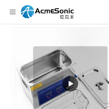
家へ
>
製品
>
電力調節可能な超音波クリーナー
>
調整可能電力