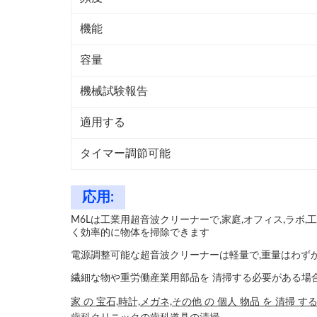
機能
容量
機械試験報告
適用する
タイマー調節可能
応用:
M6Lは工業用超音波クリーナーで,家庭,オフィス,ラボ
く効率的に物体を掃除できます
電源調整可能な超音波クリーナーは軽量で,重量はわずか4.5
繊細な物や重労働産業用部品を 清掃する必要がある場合
家 の 宝石,時計,メガネ,その他 の 個人 物品 を 清掃 す