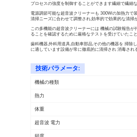
プロセスの強度を制御することができます繊細で繊細な
電源調節可能な超音波クリーナーも 300Wの加熱力で
清掃ニーズに合わせて調整され,効率的で効果的な清掃が
この多機能の超音波クリーナーには 機械の試験報告が
ることを確認するために厳格なテストを受けていたことを
歯科機器,外科用道具,自動車部品,その他の機器を 掃
に適しています設備が常に徹底的に清掃され 消毒され
技術パラメータ:
機械の種類
熱力
体重
超音波 電力
頻度