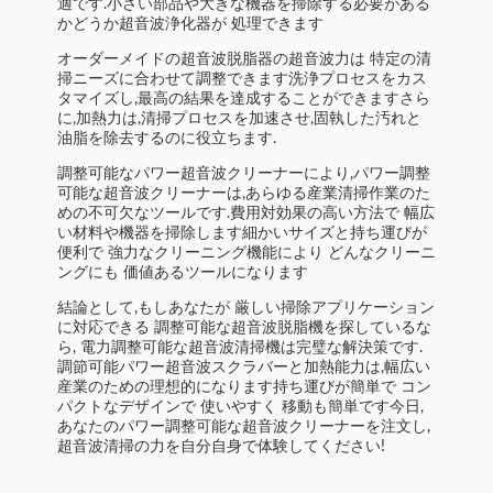
適です.小さい部品や大きな機器を掃除する必要がある
かどうか超音波浄化器が 処理できます
オーダーメイドの超音波脱脂器の超音波力は 特定の清
掃ニーズに合わせて調整できます洗浄プロセスをカス
タマイズし,最高の結果を達成することができますさら
に,加熱力は,清掃プロセスを加速させ,固執した汚れと
油脂を除去するのに役立ちます.
調整可能なパワー超音波クリーナーにより,パワー調整
可能な超音波クリーナーは,あらゆる産業清掃作業のた
めの不可欠なツールです.費用対効果の高い方法で 幅広
い材料や機器を掃除します細かいサイズと持ち運びが
便利で 強力なクリーニング機能により どんなクリーニ
ングにも 価値あるツールになります
結論として,もしあなたが 厳しい掃除アプリケーション
に対応できる 調整可能な超音波脱脂機を探しているな
ら, 電力調整可能な超音波清掃機は完璧な解決策です.
調節可能パワー超音波スクラバーと加熱能力は,幅広い
産業のための理想的になります持ち運びが簡単で コン
パクトなデザインで 使いやすく 移動も簡単です今日,
あなたのパワー調整可能な超音波クリーナーを注文し,
超音波清掃の力を自分自身で体験してください!