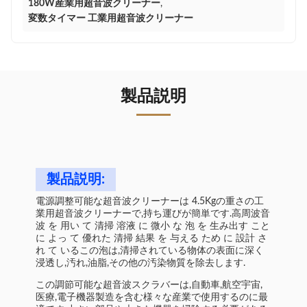
180W産業用超音波クリーナー
,
変数タイマー 工業用超音波クリーナー
製品説明
製品説明:
電源調整可能な超音波クリーナーは 4.5Kgの重さの工
業用超音波クリーナーで,持ち運びが簡単です.高周波音
波 を 用い て 清掃 溶液 に 微小 な 泡 を 生み出す こと
に よっ て 優れた 清掃 結果 を 与える ため に 設計 さ
れ て いるこの泡は,清掃されている物体の表面に深く
浸透し,汚れ,油脂,その他の汚染物質を除去します.
この調節可能な超音波スクラバーは,自動車,航空宇宙,
医療,電子機器製造を含む様々な産業で使用するのに最