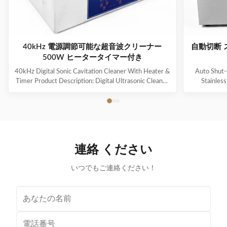
40kHz 電源調節可能な超音波クリーナー
自動切断 
500W ヒータータイマー付き
40kHz Digital Sonic Cavitation Cleaner With Heater &
Auto Shut-
Timer Product Description: Digital Ultrasonic Cleaner
Stainles
- M30L The Digital Ultrasonic Cleaner M30L is a
Descripti
powerful and efficient cleaning device suitable for a
Overview
variety of items such as jewelry, glasses, watches,
househol
dentures, and more. It is the perfect solution for
cleaning an
removing dirt, grime, and contaminants from your
efficient. W
valuable possessions. Application This ultrasonic
durable mate
連絡 ください
cleaner is ideal for cleaning delicate and hard-to-reach
for keepin
items such
いつでもご連絡ください！