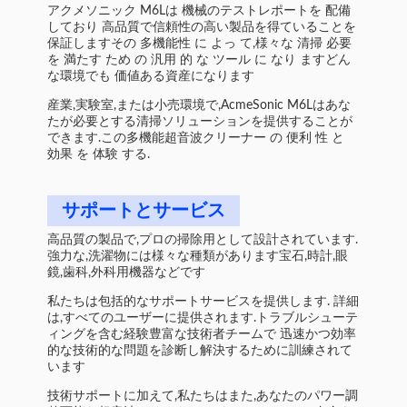
アクメソニック M6Lは 機械のテストレポートを 配備
しており 高品質で信頼性の高い製品を得ていることを
保証しますその 多機能性 に よっ て,様々な 清掃 必要
を 満たす ため の 汎用 的 な ツール に なり ますどん
な環境でも 価値ある資産になります
産業,実験室,または小売環境で,AcmeSonic M6Lはあな
たが必要とする清掃ソリューションを提供することが
できます.この多機能超音波クリーナー の 便利 性 と
効果 を 体験 する.
サポートとサービス
高品質の製品で,プロの掃除用として設計されています.
強力な,洗濯物には様々な種類があります宝石,時計,眼
鏡,歯科,外科用機器などです
私たちは包括的なサポートサービスを提供します. 詳細
は,すべてのユーザーに提供されます.トラブルシューテ
ィングを含む経験豊富な技術者チームで 迅速かつ効率
的な技術的な問題を診断し解決するために訓練されて
います
技術サポートに加えて,私たちはまた,あなたのパワー調