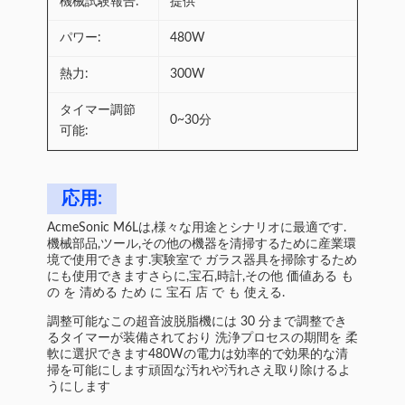
機械試験報告:
提供
パワー:
480W
熱力:
300W
タイマー調節
0~30分
可能:
応用:
AcmeSonic M6Lは,様々な用途とシナリオに最適です.
機械部品,ツール,その他の機器を清掃するために産業環
境で使用できます.実験室で ガラス器具を掃除するため
にも使用できますさらに,宝石,時計,その他 価値ある も
の を 清める ため に 宝石 店 で も 使える.
調整可能なこの超音波脱脂機には 30 分まで調整でき
るタイマーが装備されており 洗浄プロセスの期間を 柔
軟に選択できます480Wの電力は効率的で効果的な清
掃を可能にします頑固な汚れや汚れさえ取り除けるよ
うにします