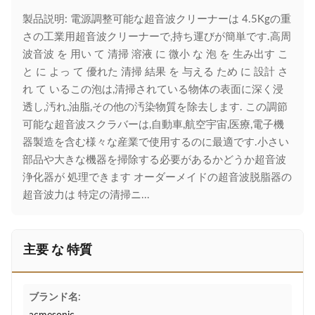
製品説明: 電源調整可能な超音波クリーナーは 4.5Kgの重
さの工業用超音波クリーナーで,持ち運びが簡単です.高周
波音波 を 用い て 清掃 溶液 に 微小 な 泡 を 生み出す こ
と に よっ て 優れた 清掃 結果 を 与える ため に 設計 さ
れ て いるこの泡は,清掃されている物体の表面に深く浸
透し,汚れ,油脂,その他の汚染物質を除去します. この調節
可能な超音波スクラバーは,自動車,航空宇宙,医療,電子機
器製造を含む様々な産業で使用するのに最適です.小さい
部品や大きな機器を掃除する必要があるかどうか超音波
浄化器が 処理できます オーダーメイドの超音波脱脂器の
超音波力は 特定の清掃ニ...
主要 な 特質
ブランド名: