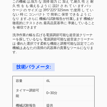
この機械 は,強力 な 清掃 能力 に 加え て,耐久 性 と 耐
久 性 を も 備える よう に 設計 さ れ て い ます.パッ
ケージ の サイズ は 395*225*325mm で,使用 し て い
ない 時 に コンパクト で 簡単に 保管 できる よう に
なり ます..さらに 機械の試験報告が付属します 機械が
徹底的にテストされ 最高品質基準に 準拠していること
を 確信できます
洗浄作業の幅を広げる電源調節可能な超音波クリーナ
ーを探しているなら 電源調節可能な超音波クリーナー
は 優れた選択です柔軟な機能と調整可能な設定でこの
機械は,あなたの清掃の武器庫の貴重なツールになりま
す.
技術パラメータ:
容量
6L
タイマー調節可
0~30分
能
機械試験報告
提供