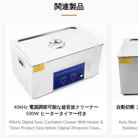
関連製品
40kHz 電源調節可能な超音波クリーナー
自動切断 
500W ヒータータイマー付き
40kHz Digital Sonic Cavitation Cleaner With Heater &
Auto Shut-
Timer Product Description: Digital Ultrasonic Cleaner
Stainles
- M30L The Digital Ultrasonic Cleaner M30L is a
Descripti