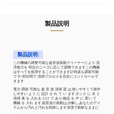
製品説明
製品説明:
この機械の調整可能な超音波振動クリーナーにより 洗
浄能力を 特定のニーズに応じて調整できますこの機械
はすべてを処理することができます計時器も調節可能
で 0~30分間で 清掃プロセスを完全にコントロールで
きます
電力 調節 可能な 超 音 波 清掃 器 は,使いやすくて操作
しやすい よう に 設計 さ れ て い ます.タンク に 水 と
清掃 液 を 入れる だけ で あり,物品 を 中 に 置い て
機械 を 入れ ます.超音波の振動は,分解し,あなたのアイ
テムから汚れと汚れを削除します清潔で新鮮なままに