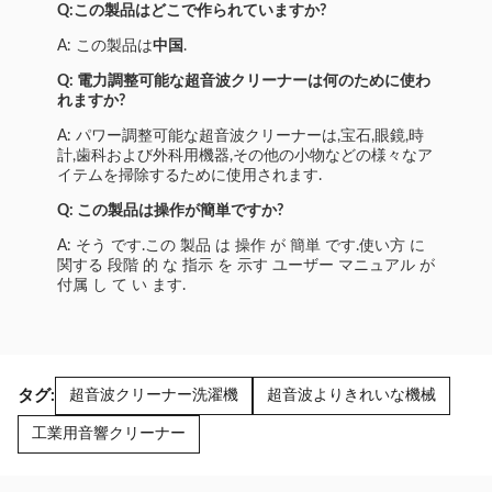
Q:この製品はどこで作られていますか?
A: この製品は
中国
.
Q: 電力調整可能な超音波クリーナーは何のために使わ
れますか?
A: パワー調整可能な超音波クリーナーは,宝石,眼鏡,時
計,歯科および外科用機器,その他の小物などの様々なア
イテムを掃除するために使用されます.
Q: この製品は操作が簡単ですか?
A: そう です.この 製品 は 操作 が 簡単 です.使い方 に
関する 段階 的 な 指示 を 示す ユーザー マニュアル が
付属 し て い ます.
タグ:
超音波クリーナー洗濯機
超音波よりきれいな機械
工業用音響クリーナー