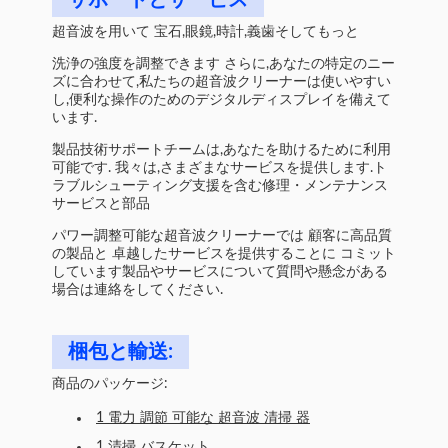
サポートとサービス
超音波を用いて 宝石,眼鏡,時計,義歯そしてもっと
洗浄の強度を調整できます さらに,あなたの特定のニー
ズに合わせて,私たちの超音波クリーナーは使いやすい
し,便利な操作のためのデジタルディスプレイを備えて
います.
製品技術サポートチームは,あなたを助けるために利用
可能です. 我々は,さまざまなサービスを提供します.ト
ラブルシューティング支援を含む修理・メンテナンス
サービスと部品
パワー調整可能な超音波クリーナーでは 顧客に高品質
の製品と 卓越したサービスを提供することに コミット
しています製品やサービスについて質問や懸念がある
場合は連絡をしてください.
梱包と輸送:
商品のパッケージ:
1 電力 調節 可能な 超音波 清掃 器
1 清掃 バスケット