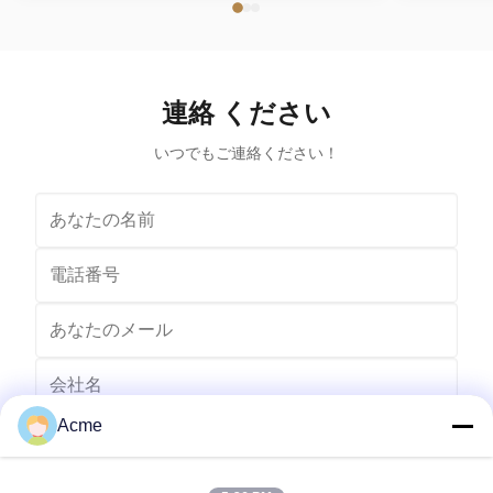
powerful and efficient cleaning device suitable for a
Overview
variety of items such as jewelry, glasses, watches,
househol
dentures, and more. It is the perfect solution for
cleaning an
removing dirt, grime, and contaminants from your
efficient. W
valuable possessions. Application This ultrasonic
durable mate
連絡 ください
cleaner is ideal for cleaning delicate and hard-to-reach
for keepin
items such
いつでもご連絡ください！
Acme