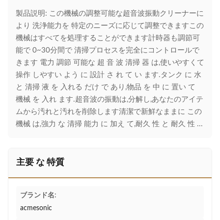
製品説明: この機械の調整可能な超音波振動クリーナーに
より 洗浄能力を 特定のニーズに応じて調整できますこの
機械はすべてを処理することができます計時器も調節可
能で 0~30分間で 清掃プロセスを完全にコントロールで
きます 電力 調節 可能な 超 音 波 清掃 器 は,使いやすくて
操作 しやすい よう に 設計 さ れ て い ます.タンク に 水
と 清掃 液 を 入れる だけ で あり,物品 を 中 に 置い て
機械 を 入れ ます.超音波の振動は,分解し,あなたのアイテ
ムから汚れと汚れを削除します清潔で新鮮なままに この
機械 は,強力 な 清掃 能力 に 加え て,耐久 性 と 耐久 性 ...
主要 な 特質
ブランド名:
acmesonic