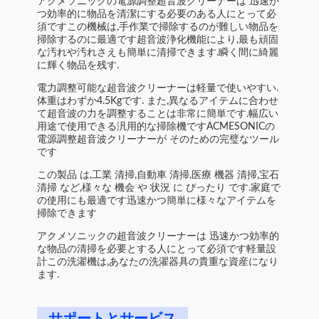
アクメソニックの電源調整超音波クリーナーは 迅速か
つ効率的に物品を清潔にする必要のある人にとって必
須ですこの機械は,手作業で掃除するのが難しい物品を
掃除するのに最適です超音波浄化機能により,最も頑固
な汚れや汚れさえも簡単に清掃できます.瞬く間に綺麗
に輝く物品を残す.
電力調整可能な超音波クリーナーは軽量で使いやすい.
体重はわずか4.5Kgです. また,異なるアイテムに合わせ
て超音波の力を調整することは非常に簡単です.幅広い
用途で使用できる汎用的な掃除機ですACMESONICの
電源調整超音波クリーナーが そのための完璧なツール
です
この製品 は,工業 清掃,自動車 清掃,医療 機器 清掃,宝石
清掃 など,様々な 機会 や 状況 に ぴったり です.家庭で
の使用にも最適です迅速かつ簡単に様々なアイテムを
掃除できます
アクメソニックの超音波クリーナーは 迅速かつ効率的
な物品の清掃を必要とする人にとって必須です軽量設
計この洗濯機は,あなたの洗濯器具の貴重な資産になり
ます.