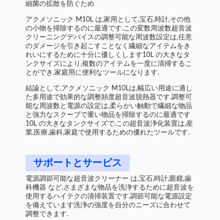
細菌の拡散を防ぐため
アクメソニック M10L は,家用として,宝石,時計,その他
の小物を掃除するのに最適です.この変数周波数超音波
クリーニングデバイスの調整可能な周波数設定は,任意
のダメージを引き起こすことなく繊細なアイテムをき
れいにするために十分に優しくします10L の大きなタ
ンクサイズにより,複数のアイテムを一度に清掃するこ
とができ,家庭用に便利なツールになります.
結論として,アクメソニック M10Lは,幅広い用途に適し
た多用途で効果的な調整頻度超音波脱熱器です.調整可
能な周波数と電源の設定は,柔らかい触動で繊細な物品
と強力なスクーブで重い物品を掃除するのに最適です
10L の大きなタンクサイズで,この超音波浄化装置は,産
業,医療,歯科,家庭で使用するための優れたツールです.
サポートとサービス
電源調節可能な超音波クリーナー は,宝石,時計,眼鏡,歯
科機器 など,さまざまな物品を洗浄するために超音波を
使用するハイテクの清掃装置です.調節可能な電源設定
を備えています洗浄の強度を自分のニーズに合わせて
調整できます.