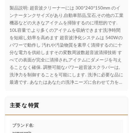
製品説明: 超音波クリーナーには 300*240*150mm のイ
ンナータンクサイズがあり,自動車部品,宝石,その他の工業
機器などの大きなアイテムを掃除するのに理想的です.
10L容量で,より多くのアイテムを収納できます洗浄時間
を短縮し効率を高めます 超音波浄化システムは 540Wの
パワーで動作し 汚れや汚染物質を素早く清掃するのに十
分な電力を供給しますその変数周波数超音波清掃技術 す
べての表面が完全に清掃され,アイテムにダメージを与え
ることなく確保. 調整可能なパワー超音波スクラバーは,
洗浄力を制御することを可能にします. 洗浄に必要な品に
最適です. あなたはあなたの洗浄ニーズに合わせて力を...
主要 な 特質
ブランド名: