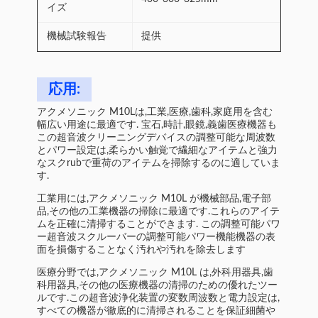
イズ
機械試験報告
提供
応用:
アクメソニック M10Lは,工業,医療,歯科,家庭用を含む
幅広い用途に最適です. 宝石,時計,眼鏡,義歯医療機器も
この超音波クリーニングデバイスの調整可能な周波数
とパワー設定は,柔らかい触覚で繊細なアイテムと強力
なスクrubで重荷のアイテムを掃除するのに適していま
す.
工業用には,アクメソニック M10L が機械部品,電子部
品,その他の工業機器の掃除に最適です.これらのアイテ
ムを正確に清掃することができます. この調整可能パワ
ー超音波スクルーバーの調整可能パワー機能機器の表
面を損傷することなく汚れや汚れを除去します
医療分野では,アクメソニック M10L は,外科用器具,歯
科用器具,その他の医療機器の清掃のための優れたツー
ルです.この超音波浄化装置の変数周波数と電力設定は,
すべての機器が徹底的に清掃されることを保証細菌や