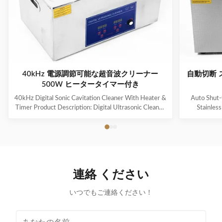
40kHz 電源調節可能な超音波クリーナー
自動切断 
500W ヒータータイマー付き
40kHz Digital Sonic Cavitation Cleaner With Heater &
Auto Shut-
Timer Product Description: Digital Ultrasonic Cleaner
Stainles
- M30L The Digital Ultrasonic Cleaner M30L is a
Descripti
powerful and efficient cleaning device suitable for a
Overview
variety of items such as jewelry, glasses, watches,
househol
dentures, and more. It is the perfect solution for
cleaning an
removing dirt, grime, and contaminants from your
efficient. W
valuable possessions. Application This ultrasonic
durable mate
連絡 ください
cleaner is ideal for cleaning delicate and hard-to-reach
for keepin
items such
いつでもご連絡ください！