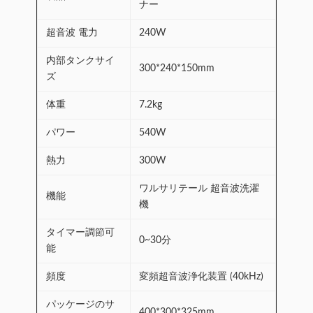
ナー
超音波 電力
240W
内部タンクサイ
300*240*150mm
ズ
体重
7.2kg
パワー
540W
熱力
300W
ワルサリテール 超音波洗濯
機能
機
タイマー調節可
0~30分
能
頻度
変頻超音波浄化装置 (40kHz)
パッケージのサ
400*300*325mm