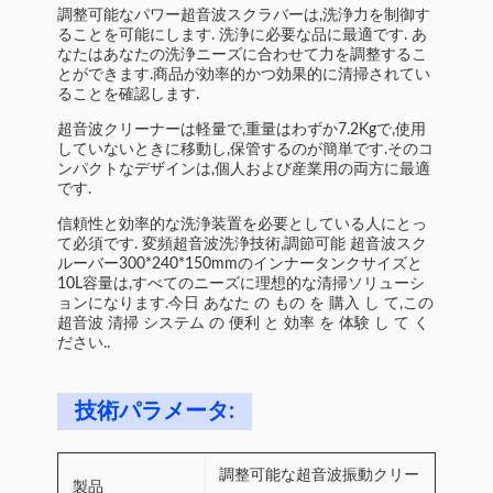
調整可能なパワー超音波スクラバーは,洗浄力を制御す
ることを可能にします. 洗浄に必要な品に最適です. あ
なたはあなたの洗浄ニーズに合わせて力を調整するこ
とができます.商品が効率的かつ効果的に清掃されてい
ることを確認します.
超音波クリーナーは軽量で,重量はわずか7.2Kgで,使用
していないときに移動し,保管するのが簡単です.そのコ
ンパクトなデザインは,個人および産業用の両方に最適
です.
信頼性と効率的な洗浄装置を必要としている人にとっ
て必須です. 変頻超音波洗浄技術,調節可能 超音波スク
ルーバー300*240*150mmのインナータンクサイズと
10L容量は,すべてのニーズに理想的な清掃ソリューシ
ョンになります.今日 あなた の もの を 購入 し て,この
超音波 清掃 システム の 便利 と 効率 を 体験 し て く
ださい..
技術パラメータ:
調整可能な超音波振動クリー
製品