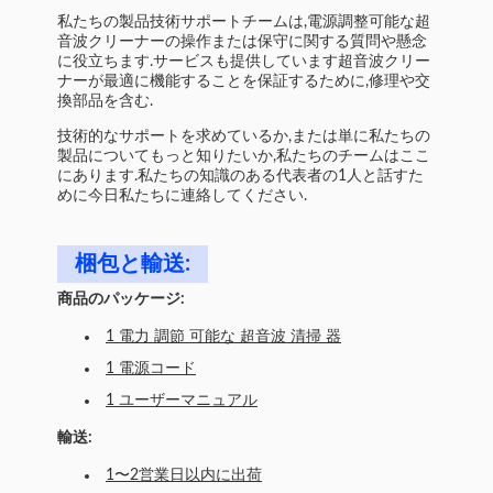
私たちの製品技術サポートチームは,電源調整可能な超
音波クリーナーの操作または保守に関する質問や懸念
に役立ちます.サービスも提供しています超音波クリー
ナーが最適に機能することを保証するために,修理や交
換部品を含む.
技術的なサポートを求めているか,または単に私たちの
製品についてもっと知りたいか,私たちのチームはここ
にあります.私たちの知識のある代表者の1人と話すた
めに今日私たちに連絡してください.
梱包と輸送:
商品のパッケージ:
1 電力 調節 可能な 超音波 清掃 器
1 電源コード
1 ユーザーマニュアル
輸送:
1〜2営業日以内に出荷