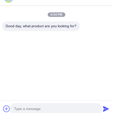
6:54 PM
Good day, what product are you looking for?
送りなさい
0086-133-1645-0353
acme@ultrasonic-cleaningmachine.com
家へ
製品
ビデオ
VRショー
わたしたち に つい て
工場 ツアー
品質管理
連絡 ください
引金 を 求め て ください
地図
プライバシーポリシー
© 2026 Acme (Shenzhen) Technology Co., Ltd. All Rights Reserved.