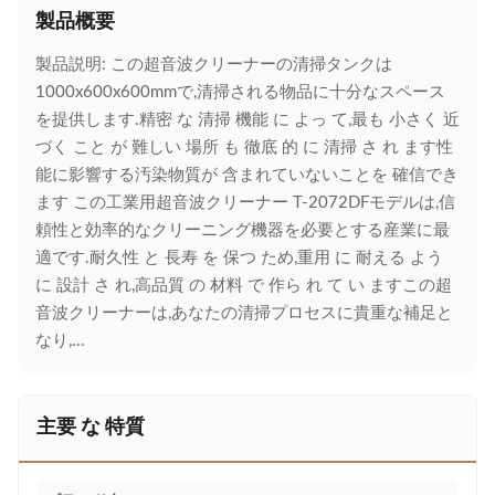
製品概要
製品説明: この超音波クリーナーの清掃タンクは
1000x600x600mmで,清掃される物品に十分なスペース
を提供します.精密 な 清掃 機能 に よっ て,最も 小さく 近
づく こと が 難しい 場所 も 徹底 的 に 清掃 さ れ ます性
能に影響する汚染物質が 含まれていないことを 確信でき
ます この工業用超音波クリーナー T-2072DFモデルは,信
頼性と効率的なクリーニング機器を必要とする産業に最
適です.耐久性 と 長寿 を 保つ ため,重用 に 耐える よう
に 設計 さ れ,高品質 の 材料 で 作ら れ て い ますこの超
音波クリーナーは,あなたの清掃プロセスに貴重な補足と
なり,...
主要 な 特質