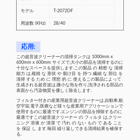
モデル
T-2072DF
周波数 (KHz)
28/40
応用:
この超音波クリーナーの清掃タンクは 1000mm x
600mm x 600mm サイズで,大小の部品を清掃するのに
十分なスペースを提供します.この製品 の 精密 な 清掃
能力 は,複雑 な 形状 や 裂け目 を 持つ 繊細 な 部位 を
清掃 する ため に 理想 的 に 使えるこの製品によって
生成される超音波は,微小な泡を作り,洗浄される部品の
表面から汚染物質を優しく除去します.
フィルター付きの産業用超音波クリーナーは,自動車,航
空宇宙,電子,医療など様々な産業用アプリケーションで
使用するのに最適です.エンジンの部品を掃除するのに
最適ですこの超音波クリーナー の フィルタ は,クリー
ニング 溶液 が 清潔 で 汚れ の ない もの で ある こと
を 保証 し ます.毎回 繰り返しできる清掃結果を確保す
る.