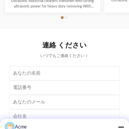
Ultrasonic
Ultrasonic industrial cleaners shenzhen with strong
Precision
ultrasonic power for heavy duty removing With
Revoluti
cavitations effect Ultrasonic cleaning technology is
ACMESON
widely used in engine block, engine parts cleaning,
Cleaning M
semi-conductor silicon chip cleaning, optical glass
advanced fil
cleaning, parts of watch and cock cleaning, jewelry
robust sys
cleaning, polyester filtration core cleaning, widow
steel const
blind cleaning and etc. Mainly application: Applied for
連絡 ください
cleaner
ultrasonic cleaning of engine parts,
block,Semiconductor wafer,
いつでもご連絡ください！
Acme