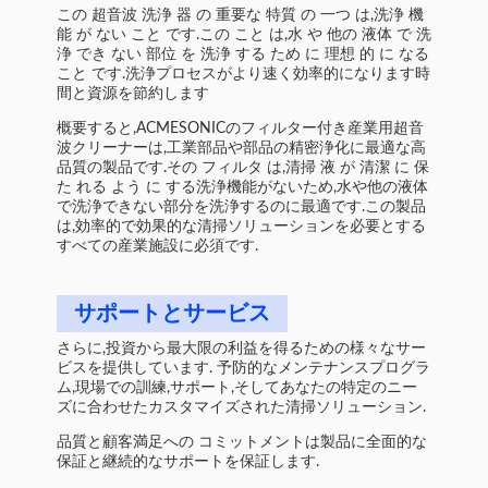
この 超音波 洗浄 器 の 重要な 特質 の 一つ は,洗浄 機
能 が ない こと です.この こと は,水 や 他の 液体 で 洗
浄 でき ない 部位 を 洗浄 する ため に 理想 的 に なる
こと です.洗浄プロセスがより速く効率的になります時
間と資源を節約します
概要すると,ACMESONICのフィルター付き産業用超音
波クリーナーは,工業部品や部品の精密浄化に最適な高
品質の製品です.その フィルタ は,清掃 液 が 清潔 に 保
た れる よう に する洗浄機能がないため,水や他の液体
で洗浄できない部分を洗浄するのに最適です.この製品
は,効率的で効果的な清掃ソリューションを必要とする
すべての産業施設に必須です.
サポートとサービス
さらに,投資から最大限の利益を得るための様々なサー
ビスを提供しています. 予防的なメンテナンスプログラ
ム,現場での訓練,サポート,そしてあなたの特定のニー
ズに合わせたカスタマイズされた清掃ソリューション.
品質と顧客満足への コミットメントは製品に全面的な
保証と継続的なサポートを保証します.