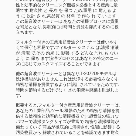
性と効率的なクリーニング機器を必要とする産業に最
適です.耐久性 と 長寿 を 保つ ため,重用 に 耐える よ
う に 設計 さ れ,高品質 の 材料 で 作ら れ て い ます
この超音波クリーナーは,あなたの清掃プロセスに貴重
な補足となり,長期的には時間と資源を節約するのに役
立ちます.
フィルター付きの工業用超音波クリーナーは使いやす
くて保守も容易です.フィルター システム は,清掃 溶液
が 清潔 で,その 効果 に 影響 する どんな 汚れ も ない
よう に 保ち ます洗浄プロセスは,あなたの特定のニー
ズに応じてカスタマイズすることができます.
他の超音波クリーナーとは異なり,T-2072DFモデルは
洗浄機能がありません.これは洗浄する必要性をなくす
精密な清掃を提供するように設計されているためです.
時間を節約するだけでなく 水の消費や廃棄も削減しま
す.
概要すると,フィルター付き産業用超音波クリーナーは,
あなたの工業部品,ツール,機器のための精密な清掃を提
供する信頼性と効率的な清掃機器です.超音波の強力な
パワーで清掃タンクサイズが豊富で 精密な清掃機能が
備わっていて 商品が徹底的に清掃され 性能に影響する
汚染物質から 解放されていることを確認できます耐久