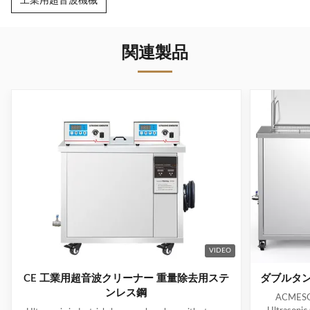
工業用超音波機械
関連製品
VIDEO
CE 工業用超音波クリーナー 重量除去用ステ
ダブルタン
ンレス鋼
ACMESON