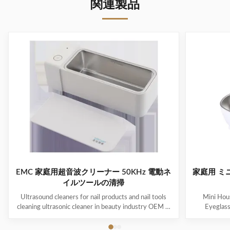
関連製品
EMC 家庭用超音波クリーナー 50KHz 電動ネ
家庭用 ミ
イルツールの清掃
Ultrasound cleaners for nail products and nail tools
Mini Hous
cleaning ultrasonic cleaner in beauty industry OEM &
Eyeglas
ODM are available! Customer logo is welcome!
available! 
Customer can choose the color! Ultrasonic cleaning is
choose the co