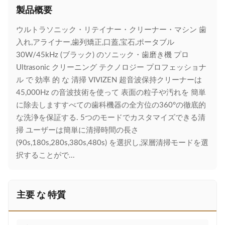
製品概要
ウルトラソニック・リテイナー・クリーナー・マシン 歯
入れ,アライナー,歯列矯正,口蓋,宝石,ポータブル
30W/45kHz (ブラック) のソニック・歯磨き機 プロ
Ultrasonic クリーニング テクノロジー プロフェッショナ
ル で 効率 的 な 清掃 VIVIZEN 超音波保持クリーナーは
45,000Hz の音波技術を使って 表面の粒子や汚れを 簡単
に除去しますすべての歯科機器の全方位の360°の徹底的
な洗浄を保証する. 5つのモードでカスタマイズできる清
掃 ユーザーは簡単に清掃時間の長さ
(90s,180s,280s,380s,480s) を選択し,深層清掃モードを選
択することがで...
主要 な 特質