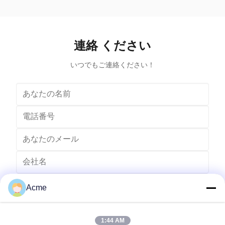
a process that uses ultrasound (usually from 20–400
uses ultra
kHz) and an appropriate cleaning solvent (sometimes
appropriate 
ordinary tap water) to clean items. The ultrasound can
water) to cle
be used with just water, but use of a solvent
just water,
連絡 ください
appropriate for the item to be cleaned and the type of
item to be
soiling present
いつでもご連絡ください！
Acme
1:44 AM