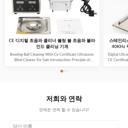
CE 디지털 초음파 클리너 볼링 볼 초음파 블라
스테인리스
인드 클리닝 기계
40KHz
Bowling Ball Cleaning With Ce Certificate Ultrasonic
Digital Ultr
Blind Cleaner For Sale Introduction: Principle of
CE Certifica
ultrasonic cleaner: High frequency oscillation signal
Ultrasonic V
from ultrasonic generator is transformed into high
The ultr
frequency mechanical oscillation by transducer and
oscillation
propagated into medium-cleaning solvent. The
solution 
forward radiation of ultrasonic wave in dense phase of
effectively
cleaning solution causes the flow of liquid to produce
surfaces
저희와 연락
tens of thousands of tiny bubbles with diameters of
Cleanin
50-500 microns
언제든 연락 할 수 있습니다!