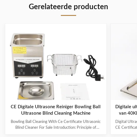
Gerelateerde producten
CE Digitale Ultrasone Reiniger Bowling Ball
Digitale u
Ultrasone Blind Cleaning Machine
van 40KH
i
Bowling Ball Cleaning With Ce Certificate Ultrasonic
Digital Ultr
Blind Cleaner For Sale Introduction: Principle of
CE Certifica
ultrasonic cleaner: High frequency oscillation signal
Ultrasonic V