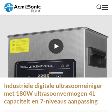
Industriële digitale ultrasoonreiniger
met 180W ultrasoonvermogen 4L
capaciteit en 7-niveaus aanpassing