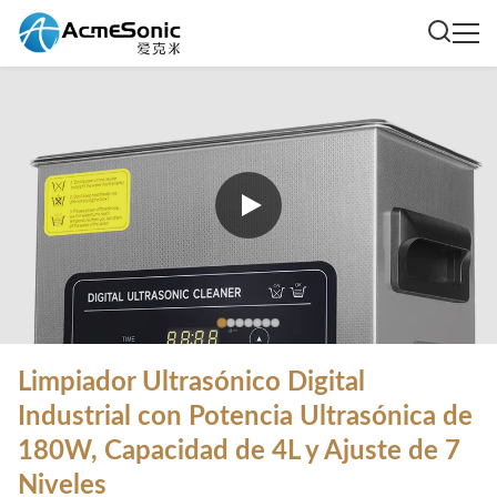
Limpiador Ultrasónico Digital
Industrial con Potencia Ultrasónica de
180W, Capacidad de 4L y Ajuste de 7
Niveles