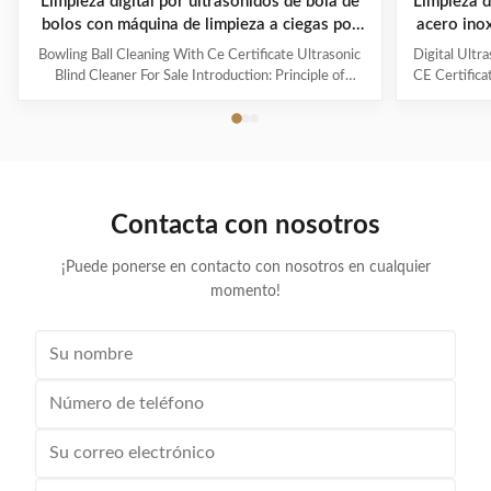
Limpieza digital por ultrasonidos de bola de
Limpieza d
bolos con máquina de limpieza a ciegas por
acero ino
ultrasonidos
capaci
Bowling Ball Cleaning With Ce Certificate Ultrasonic
Digital Ultr
Blind Cleaner For Sale Introduction: Principle of
CE Certifica
ultrasonic cleaner: High frequency oscillation signal
Ultrasonic V
from ultrasonic generator is transformed into high
The ultr
frequency mechanical oscillation by transducer and
oscillation
propagated into medium-cleaning solvent. The
solution 
forward radiation of ultrasonic wave in dense phase of
effectively
cleaning solution causes the flow of liquid to produce
surfaces
Contacta con nosotros
tens of thousands of tiny bubbles with diameters of
Cleanin
50-500 microns
¡Puede ponerse en contacto con nosotros en cualquier
momento!