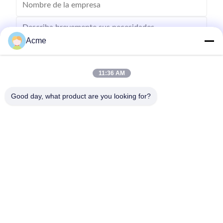
Acme
11:36 AM
Envíe
Good day, what product are you looking for?
0086-133-1645-0353
acme@ultrasonic-cleaningmachine.com
En casa
Productos
Los vídeos
Espectáculo VR
Sobre nosotros