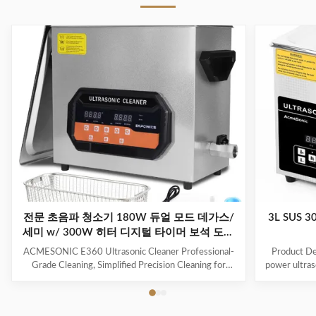
전문 초음파 청소기 180W 듀얼 모드 데가스/
3L SUS
세미 w/ 300W 히터 디지털 타이머 보석 도구
안구 장난감
ACMESONIC E360 Ultrasonic Cleaner Professional-
Product Des
Grade Cleaning, Simplified Precision Cleaning for
power ultraso
Every Item The ACMESONIC E360 Ultrasonic
range of i
Cleaner combines 180W ultrasonic power and dual-
components t
frequency technology (28/40 kHz) to tackle stubborn
industrial 