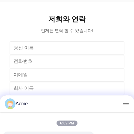
grime on jewelry, glasses, coins, dental appliances, and
valve, maki
delicate tools. With a 300W heating system and 6L
The ultraso
stainless steel tank, it revitalizes your belongings
is both effic
저희와 연락
efficiently while maintaining their integrity. Advanced
on delicate
Features for Superior
언제든 연락 할 수 있습니다!
Acme
6:09 PM