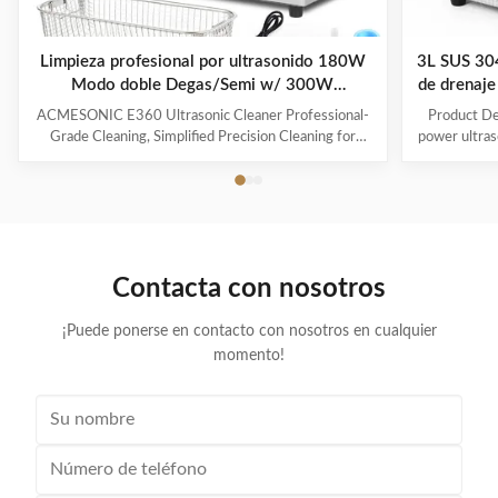
Limpieza profesional por ultrasonido 180W
3L SUS 304
Modo doble Degas/Semi w/ 300W
de drenaje
Calentador temporizador digital para
ACMESONIC E360 Ultrasonic Cleaner Professional-
Product Des
herramientas de joyería Gafas juguetes
Grade Cleaning, Simplified Precision Cleaning for
power ultraso
Every Item The ACMESONIC E360 Ultrasonic
range of i
Cleaner combines 180W ultrasonic power and dual-
components t
frequency technology (28/40 kHz) to tackle stubborn
industrial 
grime on jewelry, glasses, coins, dental appliances, and
valve, maki
delicate tools. With a 300W heating system and 6L
The ultraso
stainless steel tank, it revitalizes your belongings
is both effic
Contacta con nosotros
efficiently while maintaining their integrity. Advanced
on delicate
Features for Superior
¡Puede ponerse en contacto con nosotros en cualquier
momento!