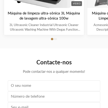
VIDEO
Máquina de limpeza ultra-sônica 3L Máquina
Máquina 
de lavagem ultra-sônica 100w
Limpe
3L Ultrasonic Cleaner Industrial Ultrasonic Cleaner
Acmesonic 
Ultrasonic Washing Machine With Degas Function
Descript
Products Description * 【2 Industrial Grade
Transd
Ultrasonic Transducer(2x60W=120W)】Designed
advanced
with advanced transducer technology to provide a
thorough c
thorough cleaning process for your valuables and
small item
small items; The ultrasonic parts cleaner produces
40kHz ultr
40kHz ultrasonic vibrations that create cavitation
bubbles to
Contacte-nos
bubbles to gently remove dirt in minutes without
damage yo
damage your valuables; Voltage: 110 V. Heating
power: 30
Pode contactar-nos a qualquer momento!