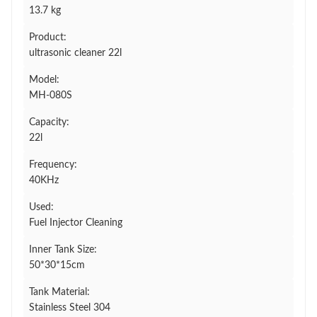
13.7 kg
Product:
ultrasonic cleaner 22l
Model:
MH-080S
Capacity:
22l
Frequency:
40KHz
Used:
Fuel Injector Cleaning
Inner Tank Size:
50*30*15cm
Tank Material:
Stainless Steel 304