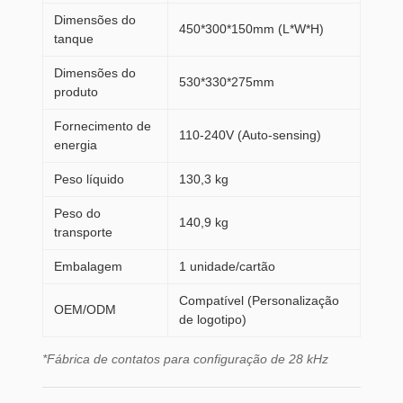
Dimensões do
450*300*150mm (L*W*H)
tanque
Dimensões do
530*330*275mm
produto
Fornecimento de
110-240V (Auto-sensing)
energia
Peso líquido
130,3 kg
Peso do
140,9 kg
transporte
Embalagem
1 unidade/cartão
Compatível (Personalização
OEM/ODM
de logotipo)
*Fábrica de contatos para configuração de 28 kHz