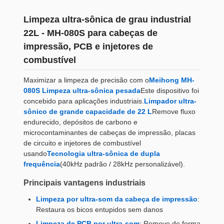
Limpeza ultra-sônica de grau industrial
22L - MH-080S para cabeças de
impressão, PCB e injetores de
combustível
Maximizar a limpeza de precisão com o
Meihong MH-
080S Limpeza ultra-sônica pesada
Este dispositivo foi
concebido para aplicações industriais.
Limpador ultra-
sônico de grande capacidade de 22 L
Remove fluxo
endurecido, depósitos de carbono e
microcontaminantes de cabeças de impressão, placas
de circuito e injetores de combustível
usando
Tecnologia ultra-sônica de dupla
frequência
(40kHz padrão / 28kHz personalizável).
Principais vantagens industriais
Limpeza por ultra-som da cabeça de impressão
:
Restaura os bicos entupidos sem danos
Limpeza de PCB por ultra-som
: Remove de forma