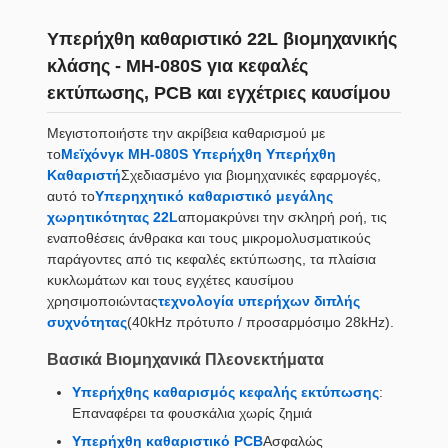
Υπερήχθη καθαριστικό 22L βιομηχανικής
κλάσης - MH-080S για κεφαλές
εκτύπωσης, PCB και εγχέτριες καυσίμου
Μεγιστοποιήστε την ακρίβεια καθαρισμού με
το
Μεϊχόνγκ MH-080S Υπερήχθη Υπερήχθη
Καθαριστή
Σχεδιασμένο για βιομηχανικές εφαρμογές,
αυτό το
Υπερηχητικό καθαριστικό μεγάλης
χωρητικότητας 22L
απομακρύνει την σκληρή ροή, τις
εναποθέσεις άνθρακα και τους μικρομολυσματικούς
παράγοντες από τις κεφαλές εκτύπωσης, τα πλαίσια
κυκλωμάτων και τους εγχέτες καυσίμου
χρησιμοποιώντας
τεχνολογία υπερήχων διπλής
συχνότητας
(40kHz πρότυπο / προσαρμόσιμο 28kHz).
Βασικά Βιομηχανικά Πλεονεκτήματα
Υπερήχθης καθαρισμός κεφαλής εκτύπωσης
:
Επαναφέρει τα φουσκάλια χωρίς ζημιά
Υπερήχθη καθαριστικό PCB
Ασφαλώς