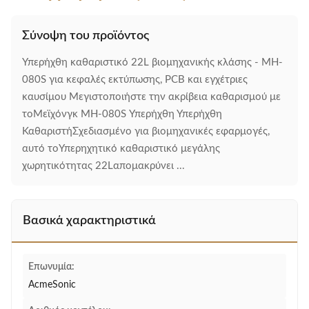
Σύνοψη του προϊόντος
Υπερήχθη καθαριστικό 22L βιομηχανικής κλάσης - MH-
080S για κεφαλές εκτύπωσης, PCB και εγχέτριες
καυσίμου Μεγιστοποιήστε την ακρίβεια καθαρισμού με
τοΜεϊχόνγκ MH-080S Υπερήχθη Υπερήχθη
ΚαθαριστήΣχεδιασμένο για βιομηχανικές εφαρμογές,
αυτό τοΥπερηχητικό καθαριστικό μεγάλης
χωρητικότητας 22Lαπομακρύνει ...
Βασικά χαρακτηριστικά
Επωνυμία:
AcmeSonic