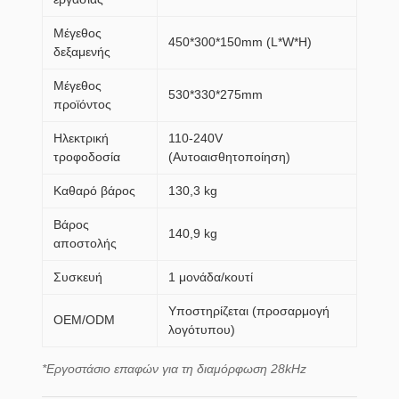
Μέγεθος
450*300*150mm (L*W*H)
δεξαμενής
Μέγεθος
530*330*275mm
προϊόντος
Ηλεκτρική
110-240V
τροφοδοσία
(Αυτοαισθητοποίηση)
Καθαρό βάρος
130,3 kg
Βάρος
140,9 kg
αποστολής
Συσκευή
1 μονάδα/κουτί
Υποστηρίζεται (προσαρμογή
OEM/ODM
λογότυπου)
*Εργοστάσιο επαφών για τη διαμόρφωση 28kHz