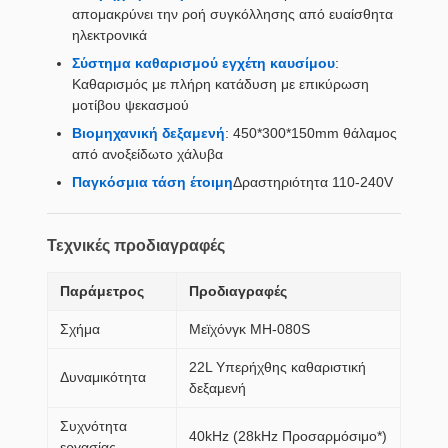
απομακρύνει την ροή συγκόλλησης από ευαίσθητα
ηλεκτρονικά
Σύστημα καθαρισμού εγχέτη καυσίμου
:
Καθαρισμός με πλήρη κατάδυση με επικύρωση
μοτίβου ψεκασμού
Βιομηχανική δεξαμενή
: 450*300*150mm θάλαμος
από ανοξείδωτο χάλυβα
Παγκόσμια τάση έτοιμη
Δραστηριότητα 110-240V
Τεχνικές προδιαγραφές
Παράμετρος
Προδιαγραφές
Σχήμα
Μεϊχόνγκ MH-080S
22L Υπερήχθης καθαριστική
Δυναμικότητα
δεξαμενή
Συχνότητα
40kHz (28kHz Προσαρμόσιμο*)
εργασίας