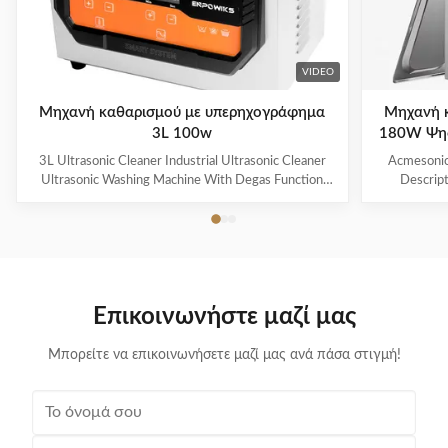
VIDEO
Μηχανή καθαρισμού με υπερηχογράφημα
Μηχανή 
3L 100w
180W Ψηφ
3L Ultrasonic Cleaner Industrial Ultrasonic Cleaner
Acmesonic 
Ultrasonic Washing Machine With Degas Function
Descript
Products Description * 【2 Industrial Grade
Transd
Ultrasonic Transducer(2x60W=120W)】Designed
advanced
with advanced transducer technology to provide a
thorough c
thorough cleaning process for your valuables and
small item
small items; The ultrasonic parts cleaner produces
40kHz ultr
40kHz ultrasonic vibrations that create cavitation
bubbles to
Επικοινωνήστε μαζί μας
bubbles to gently remove dirt in minutes without
damage yo
damage your valuables; Voltage: 110 V. Heating
power: 30
Μπορείτε να επικοινωνήσετε μαζί μας ανά πάσα στιγμή!