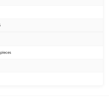
S
 pieces