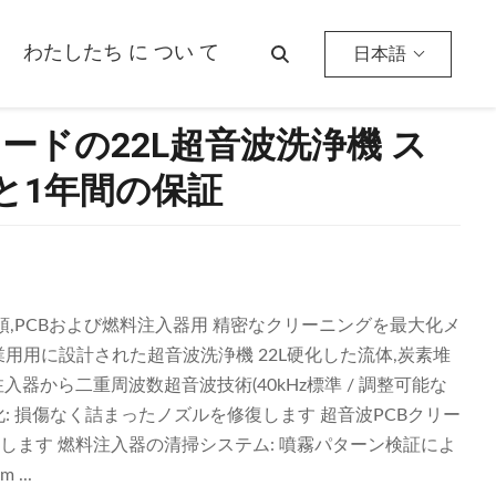
わたしたち に つい て
日本語
ドの22L超音波洗浄機 ス
と1年間の保証
 印刷頭,PCBおよび燃料注入器用 精密なクリーニングを最大化メ
工業用用に設計された超音波洗浄機 22L硬化した流体,炭素堆
入器から二重周波数超音波技術(40kHz標準 / 調整可能な
音波浄化: 損傷なく詰まったノズルを修復します 超音波PCBクリー
します 燃料注入器の清掃システム: 噴霧パターン検証によ
...