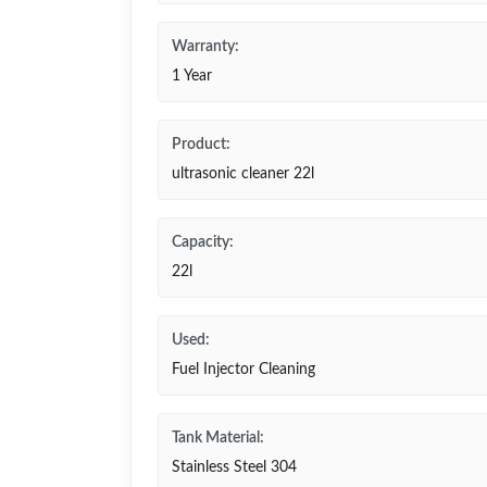
Warranty:
1 Year
Product:
ultrasonic cleaner 22l
Capacity:
22l
Used:
Fuel Injector Cleaning
Tank Material:
Stainless Steel 304