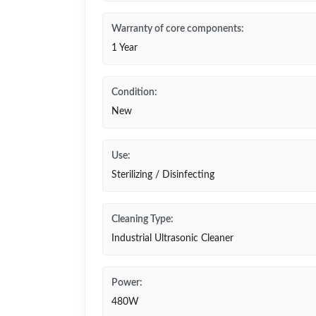
Warranty of core components:
1 Year
Condition:
New
Use:
Sterilizing / Disinfecting
Cleaning Type:
Industrial Ultrasonic Cleaner
Power:
480W