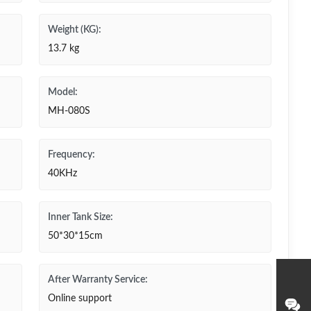
Weight (KG):
13.7 kg
Model:
MH-080S
Frequency:
40KHz
Inner Tank Size:
50*30*15cm
After Warranty Service:
Online support