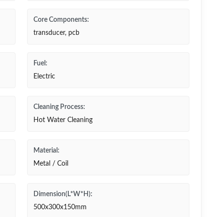
Core Components:
transducer, pcb
Fuel:
Electric
Cleaning Process:
Hot Water Cleaning
Material:
Metal / Coil
Dimension(L*W*H):
500x300x150mm