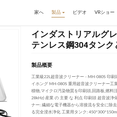
L超音波洗浄機 ステンレス鋼304タンクと1年間の保証
家へ
製品
ビデオ
VRショー
インダストリアルグレー
テンレス鋼304タンク
製品概要
工業級22L超音波クリーナー - MH-080S
イホング MH-080S 重用超音波クリーナー
積物,マイクロ汚染物質を印刷頭,回路板,燃料注
28kHz) 産業 の 主要 な 利点 印刷頭 超
ナー: 繊細な電子機器から溶接流を安全に除去
る完全浸水浄化 工業用タンク: 450*300*150mm 