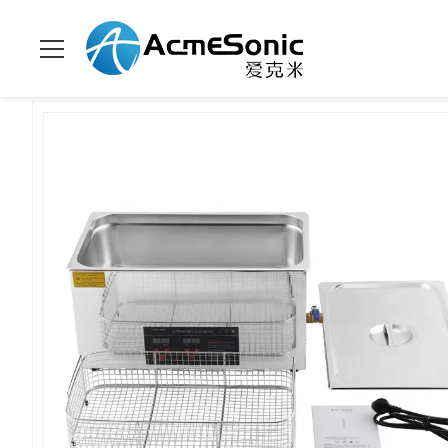
家へ
>
製品
>
超音波洗浄機
>
インダストリアルグレードの22