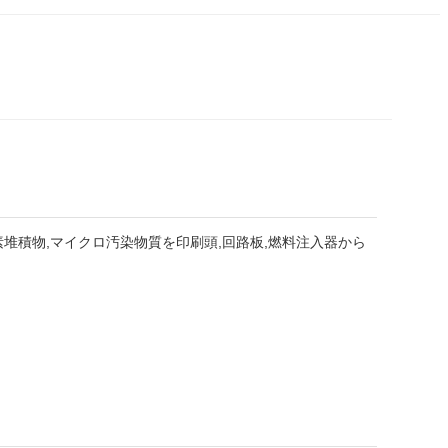
素堆積物,マイクロ汚染物質を印刷頭,回路板,燃料注入器から