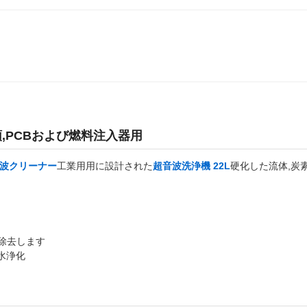
刷頭,PCBおよび燃料注入器用
超音波クリーナー
工業用用に設計された
超音波洗浄機 22L
硬化した流体,炭
に除去します
水浄化