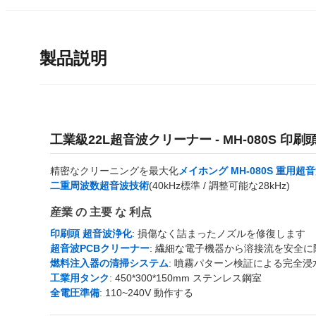
製品説明
工業級22L超音波クリーナー - MH-080S 印
精密なクリーニングを最大化
メイホング MH-080S 重用
二重周波数超音波技術
(40kHz標準 / 調整可能な28kHz)
産業 の 主要 な 利点
印刷頭 超音波浄化
: 損傷なく詰まったノズルを修復します
超音波PCBクリーナー
: 繊細な電子機器から溶接流を安全
燃料注入器の清掃システム
: 噴霧パターン検証による完全浸
工業用タンク
: 450*300*150mm ステンレス鋼室
全電圧準備
: 110~240V 動作する