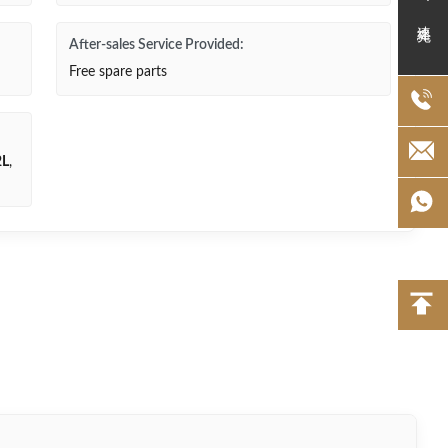
連絡先
After-sales Service Provided:
Free spare parts
L
,