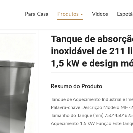
e De Absorção Industrial De Aço Inoxidável De 211 Litros Com Aqueci
Para Casa
Produtos
Vídeos
Espetá
Tanque de absorção
inoxidável de 211 
1,5 kW e design mó
Resumo do Produto
Tanque de Aquecimento Industrial e Im
Palavra-chave Descrição Modelo MH-2
Tamanho do Tanque (mm) 750*450*625
Aquecimento 1.5 kW Função Este tanqu