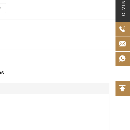
CONTATO
m
os