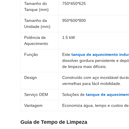
Tamanho do
750*450*625
Tanque (mm)
Tamanho da
950*600*800
Unidade (mm)
Potência de
1.5 kW
Aquecimento
Função
Este
tanque de aquecimento indust
dissolver gordura persistente e dep
de limpeza mais difíceis.
Design
Construído com aço inoxidável durá
vermelhas para fácil mobilidade.
Serviço OEM
Soluções de
tanque de aqueciment
Vantagem
Economiza água, tempo e custos de
Guia de Tempo de Limpeza