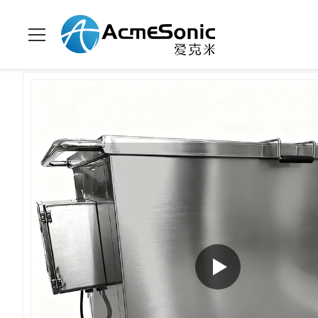
Para casa
>
produtos
>
Limpeza ultrassônica industrial
>
Tanqu