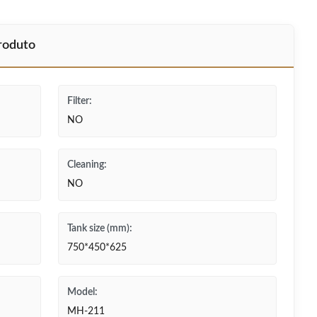
produto
Filter:
NO
Cleaning:
NO
Tank size (mm):
750*450*625
Model:
MH-211