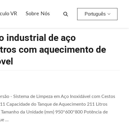
mento De 1,5 KW E Design Móvel
culo VR
Sobre Nós
Português
 industrial de aço
litros com aquecimento de
vel
ersão - Sistema de Limpeza em Aço Inoxidável com Cestos
11 Capacidade do Tanque de Aquecimento 211 Litros
 Tamanho da Unidade (mm) 950*600*800 Potência de
e ...