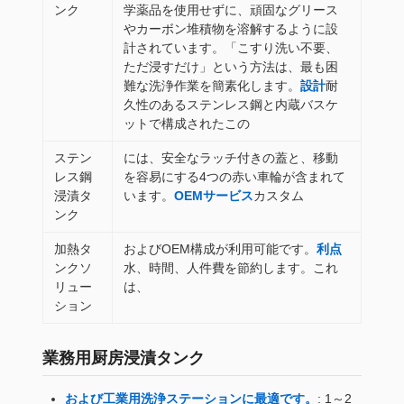
ンク
学薬品を使用せずに、頑固なグリース
やカーボン堆積物を溶解するように設
計されています。「こすり洗い不要、
ただ浸すだけ」という方法は、最も困
難な洗浄作業を簡素化します。
設計
耐
久性のあるステンレス鋼と内蔵バスケ
ットで構成されたこの
ステン
には、安全なラッチ付きの蓋と、移動
レス鋼
を容易にする4つの赤い車輪が含まれて
浸漬タ
います。
OEMサービス
カスタム
ンク
加熱タ
およびOEM構成が利用可能です。
利点
ンクソ
水、時間、人件費を節約します。これ
リュー
は、
ション
業務用厨房浸漬タンク
および工業用洗浄ステーションに最適です。
: 1～2