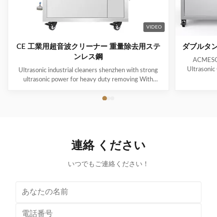
VIDEO
CE 工業用超音波クリーナー 重量除去用ステ
ダブルタン
ンレス鋼
ACMESON
Ultrasonic
Ultrasonic industrial cleaners shenzhen with strong
Precision
ultrasonic power for heavy duty removing With
Revoluti
cavitations effect Ultrasonic cleaning technology is
ACMESON
widely used in engine block, engine parts cleaning,
Cleaning M
semi-conductor silicon chip cleaning, optical glass
advanced fil
cleaning, parts of watch and cock cleaning, jewelry
robust sys
cleaning, polyester filtration core cleaning, widow
steel const
blind cleaning and etc. Mainly application: Applied for
連絡 ください
cleaner
ultrasonic cleaning of engine parts,
block,Semiconductor wafer,
いつでもご連絡ください！