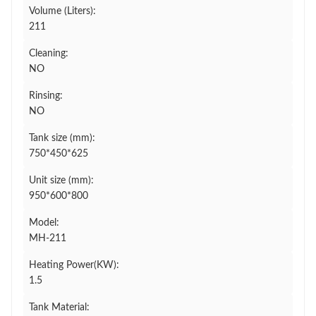
Volume (Liters):
211
Cleaning:
NO
Rinsing:
NO
Tank size (mm):
750*450*625
Unit size (mm):
950*600*800
Model:
MH-211
Heating Power(KW):
1.5
Tank Material: