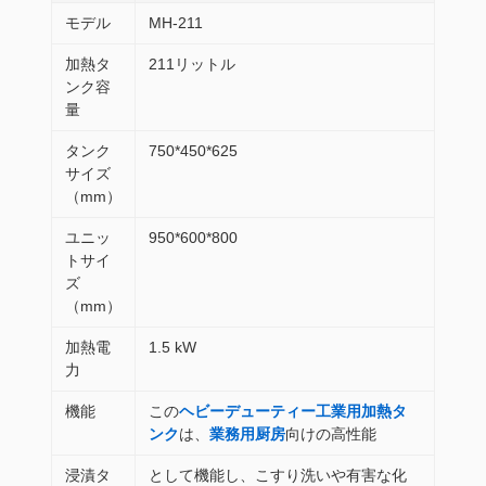
モデル
MH-211
加熱タ
211リットル
ンク容
量
タンク
750*450*625
サイズ
（mm）
ユニッ
950*600*800
トサイ
ズ
（mm）
加熱電
1.5 kW
力
機能
この
ヘビーデューティー工業用加熱タ
ンク
は、
業務用厨房
向けの高性能
浸漬タ
として機能し、こすり洗いや有害な化