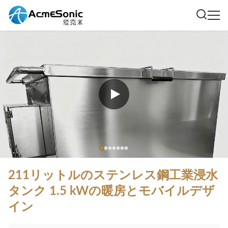
211リットルのステンレス鋼工業浸水
タンク 1.5 kWの暖房とモバイルデザ
イン