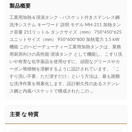
製品概要
工業用加熱＆浸漬タンク - バスケット付きステンレス鋼
洗浄システム キーワード 説明 モデル MH-211 加熱タン
ク容量 211リットル タンクサイズ（mm） 750*450*625
ユニットサイズ（mm） 950*600*800 加熱電力 1.5 kW
機能 このヘビーデューティー工業用加熱タンクは、業務
用厨房向けの高性能 浸漬タンク として機能し、こすり洗
いや有害な化学薬品を使用せずに、頑固なグリースやカ
ーボン堆積物を溶解するように設計されています。「こ
すり洗い不要、ただ浸すだけ」という方法は、最も困難
な洗浄作業を簡素化します。設計耐久性のあるステンレ
ス鋼と内蔵バスケットで構成されたこの ...
主要 な 特質