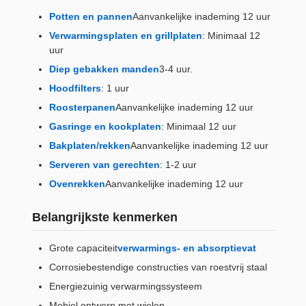
Potten en pannen
Aanvankelijke inademing 12 uur
Verwarmingsplaten en grillplaten
: Minimaal 12
uur
Diep gebakken manden
3-4 uur.
Hoodfilters
: 1 uur
Roosterpanen
Aanvankelijke inademing 12 uur
Gasringe en kookplaten
: Minimaal 12 uur
Bakplaten/rekken
Aanvankelijke inademing 12 uur
Serveren van gerechten
: 1-2 uur
Ovenrekken
Aanvankelijke inademing 12 uur
Belangrijkste kenmerken
Grote capaciteit
verwarmings- en absorptievat
Corrosiebestendige constructies van roestvrij staal
Energiezuinig verwarmingssysteem
Mobiel ontwerp met wielen