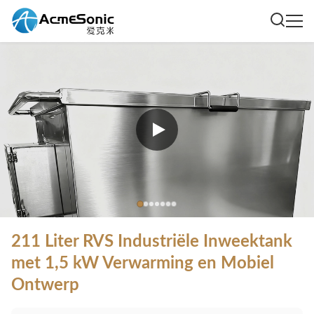
211 Liter RVS Industriële Inweektank
met 1,5 kW Verwarming en Mobiel
Ontwerp