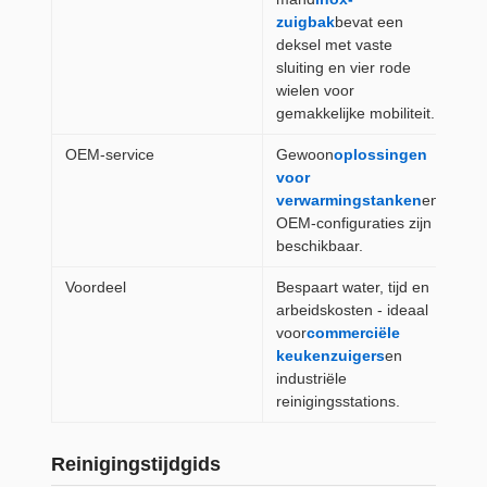
zuigbak
bevat een
deksel met vaste
sluiting en vier rode
wielen voor
gemakkelijke mobiliteit.
OEM-service
Gewoon
oplossingen
voor
verwarmingstanken
en
OEM-configuraties zijn
beschikbaar.
Voordeel
Bespaart water, tijd en
arbeidskosten - ideaal
voor
commerciële
keukenzuigers
en
industriële
reinigingsstations.
Reinigingstijdgids