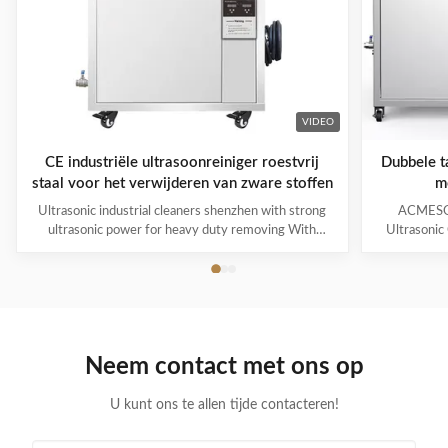
VIDEO
CE industriële ultrasoonreiniger roestvrij
Dubbele ta
staal voor het verwijderen van zware stoffen
m
Ultrasonic industrial cleaners shenzhen with strong
ACMESON
ultrasonic power for heavy duty removing With
Ultrasonic
cavitations effect Ultrasonic cleaning technology is
Precision
widely used in engine block, engine parts cleaning,
Revoluti
semi-conductor silicon chip cleaning, optical glass
ACMESON
cleaning, parts of watch and cock cleaning, jewelry
Cleaning M
cleaning, polyester filtration core cleaning, widow
advanced fil
blind cleaning and etc. Mainly application: Applied for
robust sys
Neem contact met ons op
ultrasonic cleaning of engine parts,
steel const
block,Semiconductor wafer,
cleaner
U kunt ons te allen tijde contacteren!