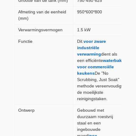
Grootte van de tank (mm)
750*450*625
Afmeting van de eenheid
950*600*800
(mm)
Verwarmingsvermogen
1.5 kW
Functie
Dit.
voor zware
industriële
verwarming
dient als
een efficiënte
waterbak
voor commerciële
keukens
De "No
Scrubbing, Just Soak"
methode vereenvoudigt
de moeilijkste
reinigingstaken.
Ontwerp
Gebouwd met
duurzaam roestvrij
staal en een
ingebouwde
mand
inox-