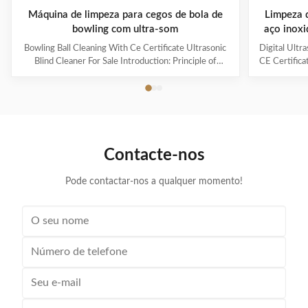
Máquina de limpeza para cegos de bola de
Limpeza d
bowling com ultra-som
aço inox
capacid
Bowling Ball Cleaning With Ce Certificate Ultrasonic
Digital Ultr
Blind Cleaner For Sale Introduction: Principle of
CE Certifica
ultrasonic cleaner: High frequency oscillation signal
Ultrasonic V
from ultrasonic generator is transformed into high
The ultr
frequency mechanical oscillation by transducer and
oscillation
propagated into medium-cleaning solvent. The
solution 
forward radiation of ultrasonic wave in dense phase of
effectively
cleaning solution causes the flow of liquid to produce
surfaces
Contacte-nos
tens of thousands of tiny bubbles with diameters of
Cleanin
50-500 microns
Pode contactar-nos a qualquer momento!