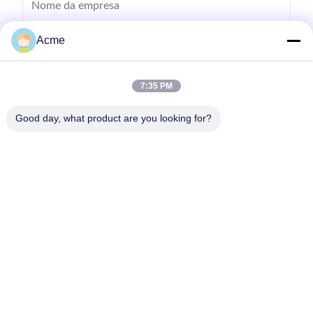
Acme
7:35 PM
Good day, what product are you looking for?
Envie
0086-133-1645-0353
acme@ultrasonic-cleaningmachine.com
Para casa
Produtos
Vídeos
Espetáculo VR
Sobre nós
Visita à fábrica