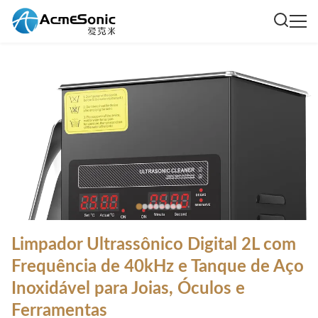
Limpador Ultrassônico Digital 2L com
Frequência de 40kHz e Tanque de Aço
Inoxidável para Joias, Óculos e
Ferramentas