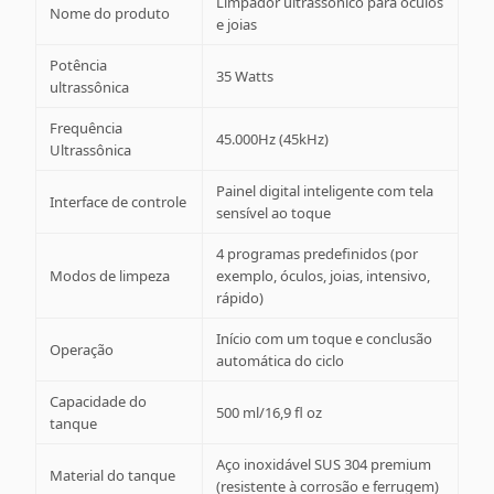
Limpador ultrassônico para óculos
Nome do produto
e joias
Potência
35 Watts
ultrassônica
Frequência
45.000Hz (45kHz)
Ultrassônica
Painel digital inteligente com tela
Interface de controle
sensível ao toque
4 programas predefinidos (por
Modos de limpeza
exemplo, óculos, joias, intensivo,
rápido)
Início com um toque e conclusão
Operação
automática do ciclo
Capacidade do
500 ml/16,9 fl oz
tanque
Aço inoxidável SUS 304 premium
Material do tanque
(resistente à corrosão e ferrugem)