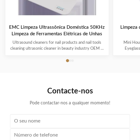
EMC Limpeza Ultrassônica Doméstica 50KHz
Limpeza d
Limpeza de Ferramentas Elétricas de Unhas
Ultrasound cleaners for nail products and nail tools
Mini Hous
cleaning ultrasonic cleaner in beauty industry OEM &
Eyeglas
ODM are available! Customer logo is welcome!
available! 
Customer can choose the color! Ultrasonic cleaning is
choose the co
a process that uses ultrasound (usually from 20–400
uses ultra
kHz) and an appropriate cleaning solvent (sometimes
appropriate 
ordinary tap water) to clean items. The ultrasound can
water) to cle
be used with just water, but use of a solvent
just water,
Contacte-nos
appropriate for the item to be cleaned and the type of
item to be
soiling present
Pode contactar-nos a qualquer momento!