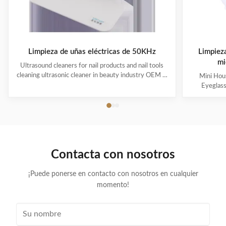
Limpieza de uñas eléctricas de 50KHz
Limpiez
mi
Ultrasound cleaners for nail products and nail tools
cleaning ultrasonic cleaner in beauty industry OEM &
Mini Hous
ODM are available! Customer logo is welcome!
Eyeglas
Customer can choose the color! Ultrasonic cleaning is
available! 
a process that uses ultrasound (usually from 20–400
choose the co
kHz) and an appropriate cleaning solvent (sometimes
uses ultra
ordinary tap water) to clean items. The ultrasound can
appropriate 
be used with just water, but use of a solvent
water) to cle
appropriate for the item to be cleaned and the type of
just water,
Contacta con nosotros
soiling present
item to be
¡Puede ponerse en contacto con nosotros en cualquier
momento!