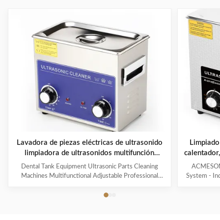
Lavadora de piezas eléctricas de ultrasonido
Limpiado
limpiadora de ultrasonidos multifunción
calentador
caliente
piezas de 
Dental Tank Equipment Ultrasonic Parts Cleaning
ACMESONIC
Machines Multifunctional Adjustable Professional
System - In
Customized Hot Water Cl Products Description A
Contaminant
heated ultrasonic cleaner is an advanced version of an
Jewelry, T
ultrasonic cleaner that includes a heating element to
grime with
warm up the cleaning solution during the cleaning
Cleaner – en