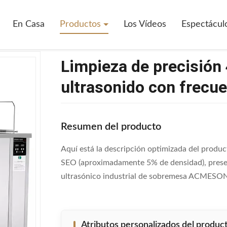
eza De Precisión 45L Limpieza Industrial Por Ultrasonido Con Frecuenci
En Casa
Productos
Los Vídeos
Espectácul
Limpieza de precisión 
ultrasonido con frecu
Resumen del producto
Aquí está la descripción optimizada del product
SEO (aproximadamente 5% de densidad), presen
ultrasónico industrial de sobremesa ACMESONIC
Atributos personalizados del produc