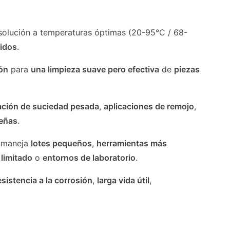
 solución a temperaturas óptimas (20-95°C / 68-
pidos
.
ión
para
una limpieza suave pero efectiva
de
piezas
ación de suciedad pesada
,
aplicaciones de remojo
,
ueñas
.
 maneja
lotes pequeños
,
herramientas más
 limitado
o
entornos de laboratorio
.
esistencia a la corrosión
,
larga vida útil
,