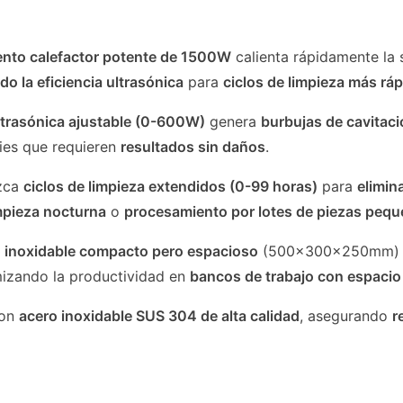
nto calefactor potente de 1500W
calienta rápidamente la
o la eficiencia ultrasónica
para
ciclos de limpieza más rá
ltrasónica ajustable (0-600W)
genera
burbujas de cavitac
cies que requieren
resultados sin daños
.
zca
ciclos de limpieza extendidos (0-99 horas)
para
elimin
mpieza nocturna
o
procesamiento por lotes de piezas peq
 inoxidable compacto pero espacioso
(500x300x250mm)
mizando la productividad en
bancos de trabajo con espacio
con
acero inoxidable SUS 304 de alta calidad
, asegurando
r