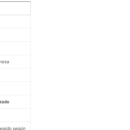
emesa
izado
rregido según