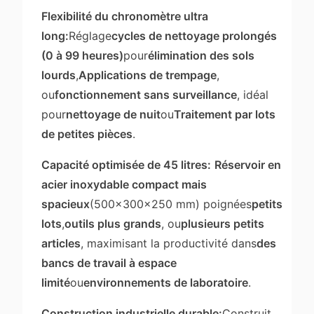
Flexibilité du chronomètre ultra
long:
Réglage
cycles de nettoyage prolongés
(0 à 99 heures)
pour
élimination des sols
lourds
,
Applications de trempage
,
ou
fonctionnement sans surveillance
, idéal
pour
nettoyage de nuit
ou
Traitement par lots
de petites pièces
.
Capacité optimisée de 45 litres:
Réservoir en
acier inoxydable compact mais
spacieux
(500x300x250 mm) poignées
petits
lots
,
outils plus grands
, ou
plusieurs petits
articles
, maximisant la productivité dans
des
bancs de travail à espace
limité
ou
environnements de laboratoire
.
Construction industrielle durable:
Construit