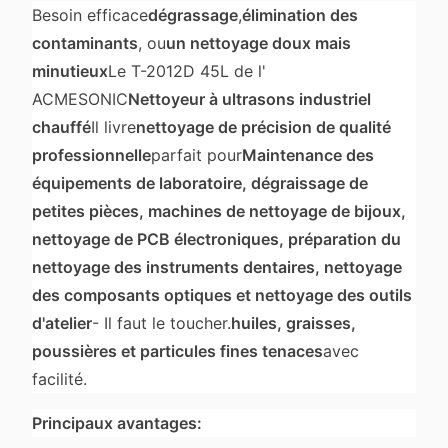
Besoin efficace
dégrassage
,
élimination des
contaminants
, ou
un nettoyage doux mais
minutieux
Le T-2012D 45L de l'
ACMESONIC
Nettoyeur à ultrasons industriel
chauffé
Il livre
nettoyage de précision de qualité
professionnelle
parfait pour
Maintenance des
équipements de laboratoire, dégraissage de
petites pièces, machines de nettoyage de bijoux,
nettoyage de PCB électroniques, préparation du
nettoyage des instruments dentaires, nettoyage
des composants optiques et nettoyage des outils
d'atelier
- Il faut le toucher.
huiles, graisses,
poussières et particules fines tenaces
avec
facilité.
Principaux avantages: