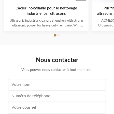
L'acier inoxydable pour le nettoyage
Purifi
industriel par ultrasons
ultrasons
Ultrasonic industrial cleaners shenzhen with strong
ACMESON
ultrasonic power for heavy duty removing With
Ultrasonic
cavitations effect Ultrasonic cleaning technology is
Precision
widely used in engine block, engine parts cleaning,
Revoluti
semi-conductor silicon chip cleaning, optical glass
ACMESON
cleaning, parts of watch and cock cleaning, jewelry
Cleaning M
cleaning, polyester filtration core cleaning, widow
advanced fil
blind cleaning and etc. Mainly application: Applied for
robust sys
Nous contacter
ultrasonic cleaning of engine parts,
steel const
block,Semiconductor wafer,
cleaner
Vous pouvez nous contacter à tout moment !