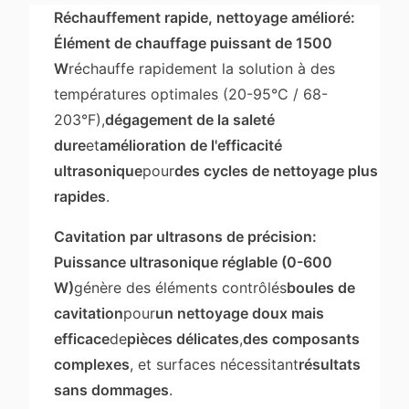
Réchauffement rapide, nettoyage amélioré:
Élément de chauffage puissant de 1500
W
réchauffe rapidement la solution à des
températures optimales (20-95°C / 68-
203°F),
dégagement de la saleté
dure
et
amélioration de l'efficacité
ultrasonique
pour
des cycles de nettoyage plus
rapides
.
Cavitation par ultrasons de précision:
Puissance ultrasonique réglable (0-600
W)
génère des éléments contrôlés
boules de
cavitation
pour
un nettoyage doux mais
efficace
de
pièces délicates
,
des composants
complexes
, et surfaces nécessitant
résultats
sans dommages
.