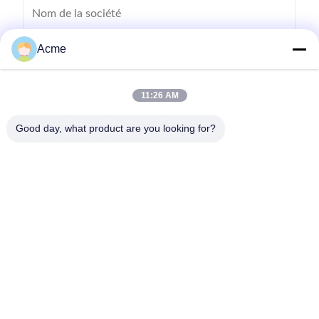
Acme
11:26 AM
Good day, what product are you looking for?
Envoyez
0086-133-1645-0353
acme@ultrasonic-cleaningmachine.com
À la maison
Produits
Vidéos
Le spectacle VR
À propos de nous
Visite de l'usine