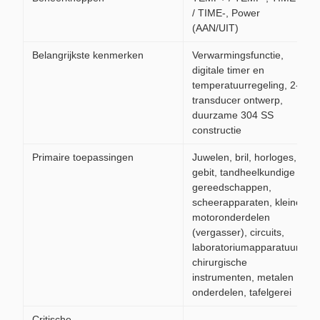
/ TIME-, Power
(AAN/UIT)
Belangrijkste kenmerken
Verwarmingsfunctie,
digitale timer en
temperatuurregeling, 2-
transducer ontwerp,
duurzame 304 SS
constructie
Primaire toepassingen
Juwelen, bril, horloges,
gebit, tandheelkundige
gereedschappen,
scheerapparaten, kleine
motoronderdelen
(vergasser), circuits,
laboratoriumapparatuur,
chirurgische
instrumenten, metalen
onderdelen, tafelgerei
Critische