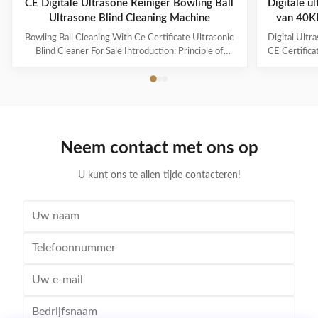
CE Digitale Ultrasone Reiniger Bowling Ball
Digitale u
Ultrasone Blind Cleaning Machine
van 40KH
i
Bowling Ball Cleaning With Ce Certificate Ultrasonic
Digital Ultr
Blind Cleaner For Sale Introduction: Principle of
CE Certifica
ultrasonic cleaner: High frequency oscillation signal
Ultrasonic V
from ultrasonic generator is transformed into high
The ultr
frequency mechanical oscillation by transducer and
oscillation
propagated into medium-cleaning solvent. The
solution 
forward radiation of ultrasonic wave in dense phase of
effectively
cleaning solution causes the flow of liquid to produce
surfaces
Neem contact met ons op
tens of thousands of tiny bubbles with diameters of
Cleanin
50-500 microns
U kunt ons te allen tijde contacteren!