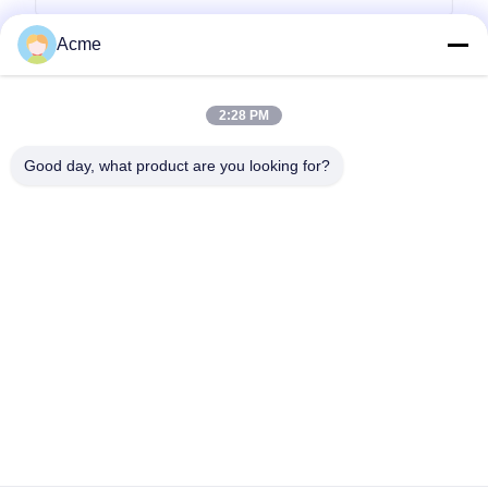
Acme
2:28 PM
Good day, what product are you looking for?
Verzend
0086-133-1645-0353
acme@ultrasonic-cleaningmachine.com
Thuis
Producten
Video's
VR-show
Over ons
Fabriekstocht
Kwaliteitscontrole
Neem contact met ons op
Vraag een offerte