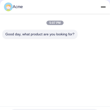
Acme
5:07 PM
Good day, what product are you looking for?
Verzend
86-133-1645-0353
acme@ultrasonic-cleaningmachine.com
Thuis
Producten
Video's
VR-show
Over ons
Fabriekstocht
Kwaliteitscontrole
Neem contact met ons op
Vraag een offerte