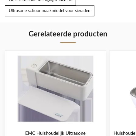
Huis Ultrasone Reinigingsmachine
Ultrasone schoonmaakmiddel voor sieraden
Gerelateerde producten
EMC Huishoudelijk Ultrasone
Huishoudel