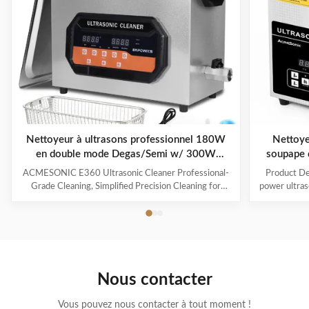
Nettoyeur à ultrasons professionnel 180W
Nettoye
en double mode Degas/Semi w/ 300W
soupape 
Températeur numérique de chauffage pour
chau
ACMESONIC E360 Ultrasonic Cleaner Professional-
Product Des
bijoux Outils de lunettes Jouets
Grade Cleaning, Simplified Precision Cleaning for
power ultraso
Every Item The ACMESONIC E360 Ultrasonic
range of i
Cleaner combines 180W ultrasonic power and dual-
components t
frequency technology (28/40 kHz) to tackle stubborn
industrial 
grime on jewelry, glasses, coins, dental appliances, and
valve, maki
delicate tools. With a 300W heating system and 6L
The ultraso
stainless steel tank, it revitalizes your belongings
is both effic
Nous contacter
efficiently while maintaining their integrity. Advanced
on delicate
Features for Superior
Vous pouvez nous contacter à tout moment !