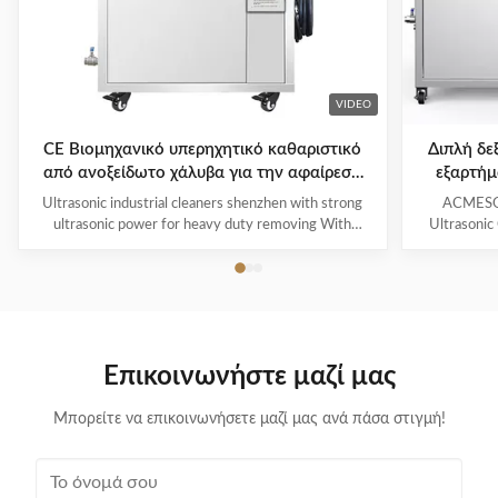
VIDEO
CE Βιομηχανικό υπερηχητικό καθαριστικό
Διπλή δε
από ανοξείδωτο χάλυβα για την αφαίρεση
εξαρτήμ
βαρέων βαρών
Ultrasonic industrial cleaners shenzhen with strong
ACMESON
ultrasonic power for heavy duty removing With
Ultrasonic
cavitations effect Ultrasonic cleaning technology is
Precision
widely used in engine block, engine parts cleaning,
Revoluti
semi-conductor silicon chip cleaning, optical glass
ACMESON
cleaning, parts of watch and cock cleaning, jewelry
Cleaning M
cleaning, polyester filtration core cleaning, widow
advanced fil
blind cleaning and etc. Mainly application: Applied for
robust sys
Επικοινωνήστε μαζί μας
ultrasonic cleaning of engine parts,
steel const
block,Semiconductor wafer,
cleaner
Μπορείτε να επικοινωνήσετε μαζί μας ανά πάσα στιγμή!