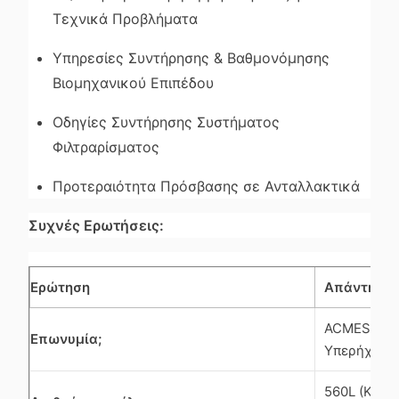
Τεχνικά Προβλήματα
Υπηρεσίες Συντήρησης & Βαθμονόμησης
Βιομηχανικού Επιπέδου
Οδηγίες Συντήρησης Συστήματος
Φιλτραρίσματος
Προτεραιότητα Πρόσβασης σε Ανταλλακτικά
Συχνές Ερωτήσεις:
Ερώτηση
Απάντηση
ACMESONIC 
Επωνυμία;
Υπερήχων)
560L (Καθα