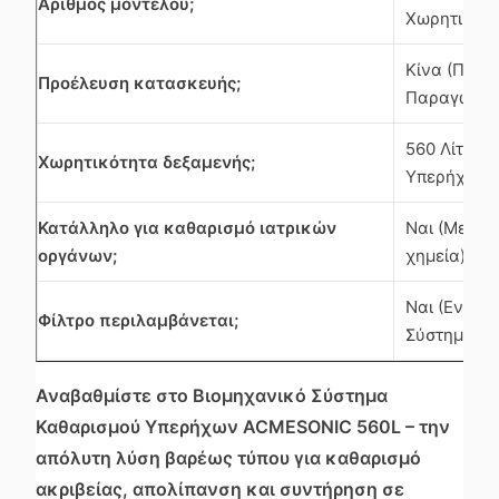
Αριθμός μοντέλου;
Χωρητικότη
Κίνα (Παγκ
Προέλευση κατασκευής;
Παραγωγής
560 Λίτρα 
Χωρητικότητα δεξαμενής;
Υπερήχων)
Κατάλληλο για καθαρισμό ιατρικών
Ναι (Μετά 
οργάνων;
χημεία)
Ναι (Ενσωμ
Φίλτρο περιλαμβάνεται;
Σύστημα Φι
Αναβαθμίστε στο Βιομηχανικό Σύστημα
Καθαρισμού Υπερήχων ACMESONIC 560L – την
απόλυτη λύση βαρέως τύπου για καθαρισμό
ακριβείας, απολίπανση και συντήρηση σε