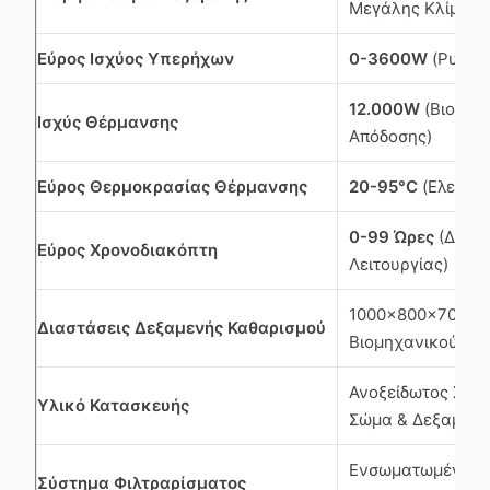
Μεγάλης Κλίμακα
Εύρος Ισχύος Υπερήχων
0-3600W
(Ρυθμι
12.000W
(Βιομηχ
Ισχύς Θέρμανσης
Απόδοσης)
Εύρος Θερμοκρασίας Θέρμανσης
20-95°C
(Ελεγχόμ
0-99 Ώρες
(Δυνατ
Εύρος Χρονοδιακόπτη
Λειτουργίας)
1000×800×700mm
Διαστάσεις Δεξαμενής Καθαρισμού
Βιομηχανικού Πλ
Ανοξείδωτος Χάλ
Υλικό Κατασκευής
Σώμα & Δεξαμενή
Ενσωματωμένο Φι
Σύστημα Φιλτραρίσματος