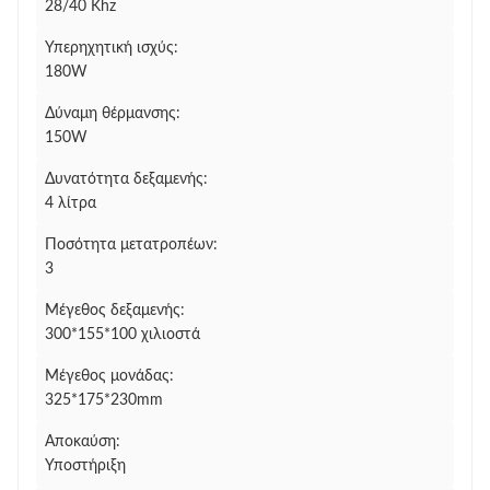
28/40 Khz
Υπερηχητική ισχύς:
180W
Δύναμη θέρμανσης:
150W
Δυνατότητα δεξαμενής:
4 λίτρα
Ποσότητα μετατροπέων:
3
Μέγεθος δεξαμενής:
300*155*100 χιλιοστά
Μέγεθος μονάδας:
325*175*230mm
Αποκαύση:
Υποστήριξη