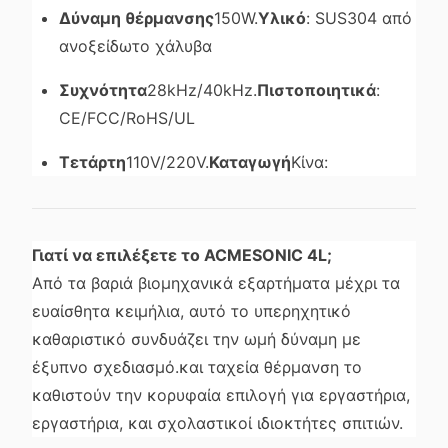
Δύναμη θέρμανσης
150W.
Υλικό
: SUS304 από
ανοξείδωτο χάλυβα
Συχνότητα
28kHz/40kHz.
Πιστοποιητικά
:
CE/FCC/RoHS/UL
Τετάρτη
110V/220V.
Καταγωγή
Κίνα:
Γιατί να επιλέξετε το ACMESONIC 4L;
Από τα βαριά βιομηχανικά εξαρτήματα μέχρι τα
ευαίσθητα κειμήλια, αυτό το υπερηχητικό
καθαριστικό συνδυάζει την ωμή δύναμη με
έξυπνο σχεδιασμό.και ταχεία θέρμανση το
καθιστούν την κορυφαία επιλογή για εργαστήρια,
εργαστήρια, και σχολαστικοί ιδιοκτήτες σπιτιών.