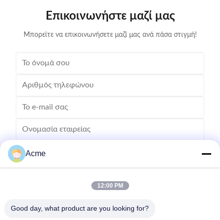
stainless steel tank, it revitalizes your belongings
is both effic
Επικοινωνήστε μαζί μας
efficiently while maintaining their integrity. Advanced
on delicate
Features for Superior
Μπορείτε να επικοινωνήσετε μαζί μας ανά πάσα στιγμή!
Acme
12:00 PM
Good day, what product are you looking for?
Στείλετε