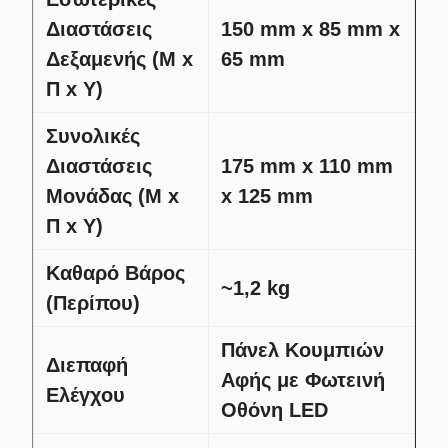
Διαστάσεις
150 mm x 85 mm x
Δεξαμενής (Μ x
65 mm
Π x Υ)
Συνολικές
Διαστάσεις
175 mm x 110 mm
Μονάδας (Μ x
x 125 mm
Π x Υ)
Καθαρό Βάρος
~1,2 kg
(Περίπου)
Πάνελ Κουμπιών
Διεπαφή
Αφής με Φωτεινή
Ελέγχου
Οθόνη LED