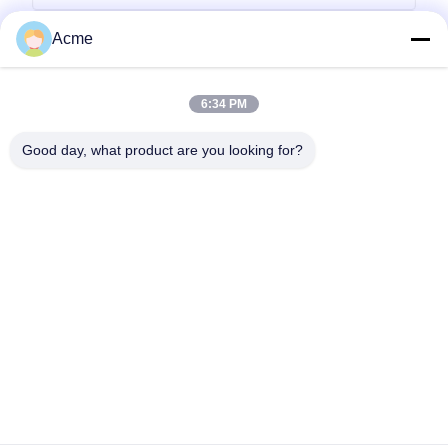
Acme
6:34 PM
Good day, what product are you looking for?
送りなさい
0086-133-1645-0353
acme@ultrasonic-cleaningmachine.com
家へ
製品
ビデオ
VRショー
わたしたち に つい て
工場 ツアー
品質管理
連絡 ください
引金 を 求め て ください