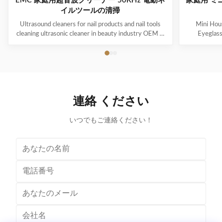
EMC 家庭用超音波クリーナー 50KHz 電動ネ
家庭用 ミ
イルツールの清掃
Ultrasound cleaners for nail products and nail tools
Mini Hous
cleaning ultrasonic cleaner in beauty industry OEM &
Eyeglas
ODM are available! Customer logo is welcome!
available! 
Customer can choose the color! Ultrasonic cleaning is
choose the co
a process that uses ultrasound (usually from 20–400
uses ultra
kHz) and an appropriate cleaning solvent (sometimes
appropriate 
ordinary tap water) to clean items. The ultrasound can
water) to cle
be used with just water, but use of a solvent
just water,
連絡 ください
appropriate for the item to be cleaned and the type of
item to be
soiling present
いつでもご連絡ください！