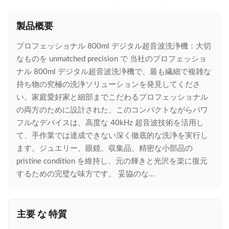
製品概要
プロフェッショナル 800ml デジタル超音波洗浄機：大切
なものを unmatched precision で 当社のプロフェッショ
ナル 800ml デジタル超音波洗浄機で、最も繊細で複雑な
持ち物の究極の洗浄ソリューションを発見してくださ
い。家庭愛好家と細部までこだわるプロフェッショナル
の両方のために設計された、このコンパクトながらパワ
フルなデバイスは、高度な 40kHz 超音波技術を活用し
て、手作業では達成できない深く徹底的な洗浄を実行し
ます。ジュエリー、眼鏡、収集品、精密な小部品の
pristine condition を維持し、元の輝きと光沢を楽に復元
するための完璧な味方です。 妥協のな...
主要 な 特質