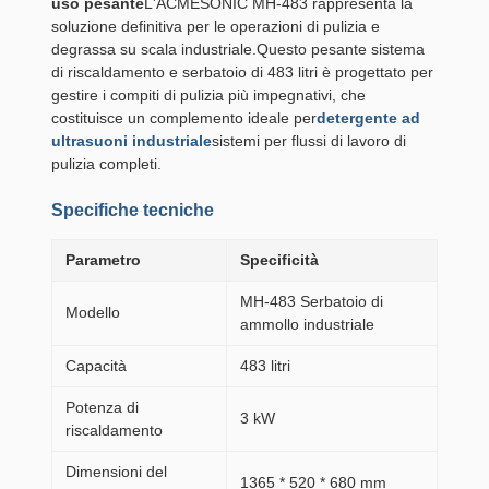
uso pesante
L'ACMESONIC MH-483 rappresenta la
soluzione definitiva per le operazioni di pulizia e
degrassa su scala industriale.Questo pesante sistema
di riscaldamento e serbatoio di 483 litri è progettato per
gestire i compiti di pulizia più impegnativi, che
costituisce un complemento ideale per
detergente ad
ultrasuoni industriale
sistemi per flussi di lavoro di
pulizia completi.
Specifiche tecniche
Parametro
Specificità
MH-483 Serbatoio di
Modello
ammollo industriale
Capacità
483 litri
Potenza di
3 kW
riscaldamento
Dimensioni del
1365 * 520 * 680 mm