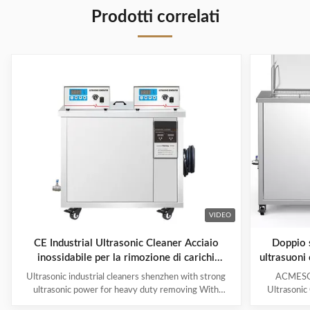
Prodotti correlati
VIDEO
CE Industrial Ultrasonic Cleaner Acciaio
Doppio s
inossidabile per la rimozione di carichi
ultrasuoni
pesanti
Ultrasonic industrial cleaners shenzhen with strong
ACMESON
ultrasonic power for heavy duty removing With
Ultrasonic
cavitations effect Ultrasonic cleaning technology is
Precision