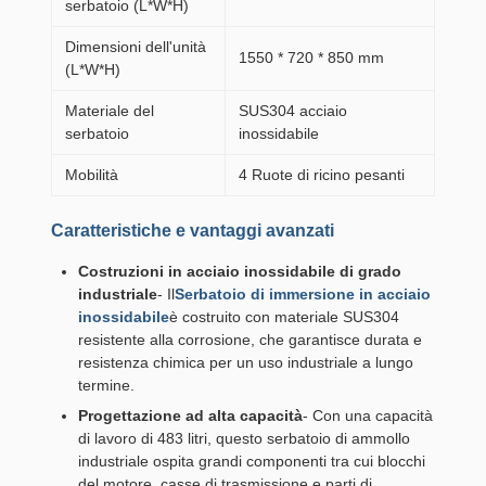
serbatoio (L*W*H)
Dimensioni dell'unità
1550 * 720 * 850 mm
(L*W*H)
Materiale del
SUS304 acciaio
serbatoio
inossidabile
Mobilità
4 Ruote di ricino pesanti
Caratteristiche e vantaggi avanzati
Costruzioni in acciaio inossidabile di grado
industriale
- Il
Serbatoio di immersione in acciaio
inossidabile
è costruito con materiale SUS304
resistente alla corrosione, che garantisce durata e
resistenza chimica per un uso industriale a lungo
termine.
Progettazione ad alta capacità
- Con una capacità
di lavoro di 483 litri, questo serbatoio di ammollo
industriale ospita grandi componenti tra cui blocchi
del motore, casse di trasmissione e parti di