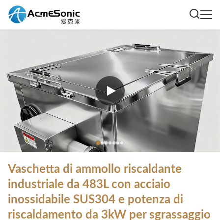
Vaschetta di ammollo riscaldante
industriale da 483L con acciaio
inossidabile SUS304 e potenza di
riscaldamento da 3kW per sgrassaggio