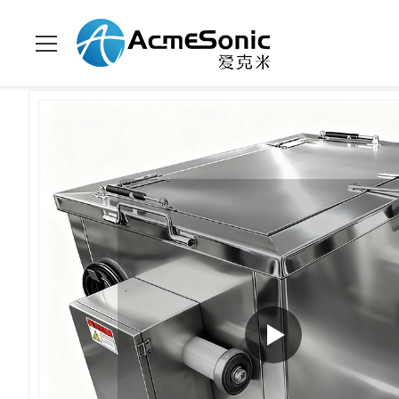
Thuis
>
Producten
>
Industriële ultrasoonreiniger
>
Industriël