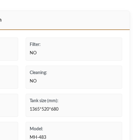
n
Filter:
NO
Cleaning:
NO
Tank size (mm):
1365*520*680
Model:
MH-483