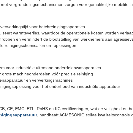
 met vergrendelingsmechanismen zorgen voor gemakkelijke mobiliteit in 
 verwerkingstijd voor batchreinigingsoperaties
aliseert warmteverlies, waardoor de operationele kosten worden verlaa
hrobben en vermindert de blootstelling van werknemers aan agressiev
le reinigingschemicaliën en -oplossingen
em voor industriële ultrasone onderdelenwasoperaties
or grote machineonderdelen vóór precisie reiniging
ukenapparatuur en verwerkingsmachines
inigingsoplossing voor het onderhoud van industriële apparatuur
B, CE, EMC, ETL, RoHS en KC certificeringen, wat de veiligheid en be
einigingsapparatuur
, handhaaft ACMESONIC strikte kwaliteitscontrole 