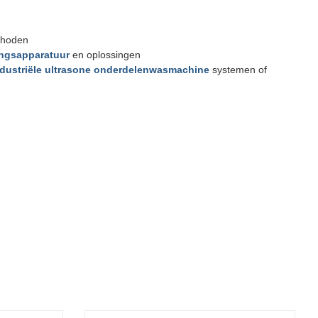
ethoden
gingsapparatuur
en oplossingen
ndustriële ultrasone onderdelenwasmachine
systemen of