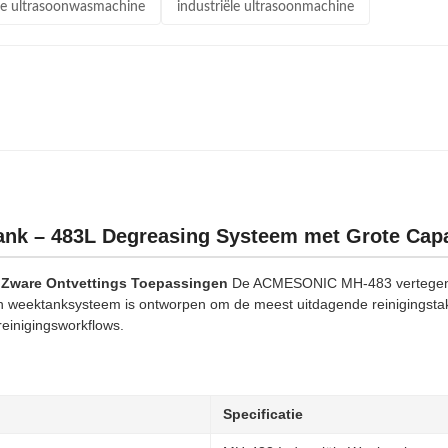
ële ultrasoonwasmachine
industriële ultrasoonmachine
nk – 483L Degreasing Systeem met Grote Capaci
r Zware Ontvettings Toepassingen
De ACMESONIC MH-483 vertegenwoor
 en weektanksysteem is ontworpen om de meest uitdagende reinigingstak
einigingsworkflows.
Specificatie