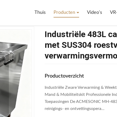
e 483L Capaciteit Verwarmingsoep Met SUS304 Roestvrij Staal En 3kW 
Thuis
Producten
Video's
VR
Industriële 483L c
met SUS304 roestvr
verwarmingsvermog
Productoverzicht
Industriële Zware Verwarming & Weekt
Mand & Mobiliteitskit Professionele I
Toepassingen De ACMESONIC MH-483 ver
reinigings- en ontvettingsopera...