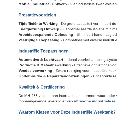
Mobiel Industrieel Ontwerp
- Vier industriële zwenkwielen
Prestatievoordelen
Tijdefficiënte Werking
- De grote capaciteit vermindert de
Energiezuinig Ontwerp
- Geoptimaliseerde isolatie minim
Arbeidsbesparende Oplossing
- Elimineert handmatig sc
Veelzijdige Toepassing
- Compatibel met diverse industrië
Industriële Toepassingen
Automotive & Luchtvaart
- Ideaal voorbehandelingssyste
Productie & Metaalbewerking
- Effectieve ontvettings vo
Voedselverwerking
- Zware reiniging voor industriële ke
Onderhouds- & Reparatievoorzieningen
- Uitgebreide re
Kwaliteit & Certificering
De MH-483 voldoet aan internationale normen, waaronder C
toonaangevende leverancier van
ultrasone industriële r
Waarom Kiezen voor Deze Industriële Weektank?