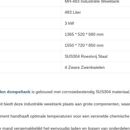
MH-483 Industriële Weektank
483 Liter
3 kW
1365 * 520 * 680 mm
1550 * 720 * 850 mm
SUS304 Roestvrij Staal
4 Zware Zwenkwielen
alen dompeltank
is gebouwd met corrosiebestendig SUS304 materiaal
eit biedt deze industriële weektank plaats aan grote componenten, waa
nt handhaaft optimale temperaturen voor een versnelde chemische reac
mand vergemakkelijkt het eenvoudig laden en lossen van onderdelen