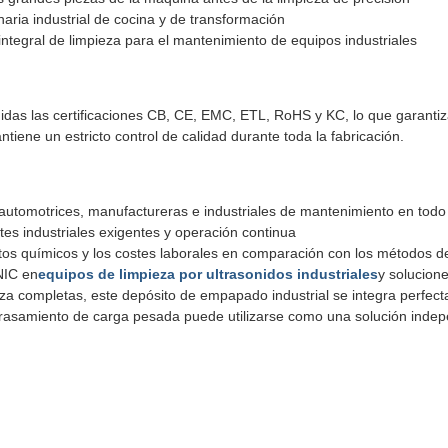
ria industrial de cocina y de transformación
 integral de limpieza para el mantenimiento de equipos industriales
das las certificaciones CB, CE, EMC, ETL, RoHS y KC, lo que garantiza 
ene un estricto control de calidad durante toda la fabricación.
s automotrices, manufactureras e industriales de mantenimiento en tod
es industriales exigentes y operación continua
os químicos y los costes laborales en comparación con los métodos d
NIC en
equipos de limpieza por ultrasonidos industriales
y solucion
za completas, este depósito de empapado industrial se integra perfecta
rasamiento de carga pesada puede utilizarse como una solución indep