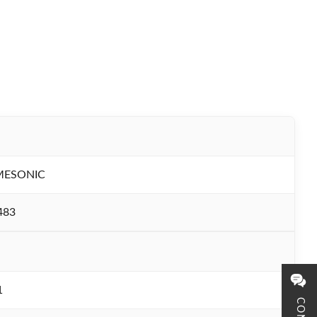
MESONIC
483
1