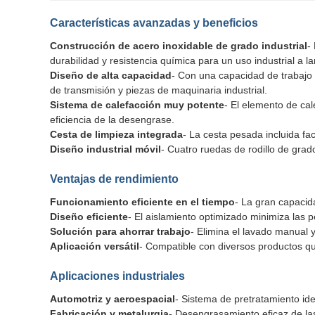
Características avanzadas y beneficios
Construcción de acero inoxidable de grado industrial
- 
durabilidad y resistencia química para un uso industrial a la
Diseño de alta capacidad
- Con una capacidad de trabajo 
de transmisión y piezas de maquinaria industrial.
Sistema de calefacción muy potente
- El elemento de ca
eficiencia de la desengrase.
Cesta de limpieza integrada
- La cesta pesada incluida fac
Diseño industrial móvil
- Cuatro ruedas de rodillo de grad
Ventajas de rendimiento
Funcionamiento eficiente en el tiempo
- La gran capacid
Diseño eficiente
- El aislamiento optimizado minimiza las p
Solución para ahorrar trabajo
- Elimina el lavado manual 
Aplicación versátil
- Compatible con diversos productos qu
Aplicaciones industriales
Automotriz y aeroespacial
- Sistema de pretratamiento ide
Fabricación y metalurgia
- Desengrasamiento eficaz de la