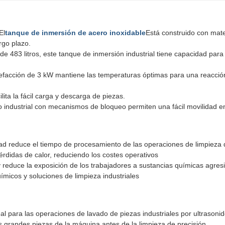
El
tanque de inmersión de acero inoxidable
Está construido con mate
rgo plazo.
de 483 litros, este tanque de inmersión industrial tiene capacidad pa
lefacción de 3 kW mantiene las temperaturas óptimas para una reacción
ilita la fácil carga y descarga de piezas.
o industrial con mecanismos de bloqueo permiten una fácil movilidad en 
ad reduce el tiempo de procesamiento de las operaciones de limpieza 
érdidas de calor, reduciendo los costes operativos
y reduce la exposición de los trabajadores a sustancias químicas agres
ímicos y soluciones de limpieza industriales
al para las operaciones de lavado de piezas industriales por ultrasoni
s grandes piezas de la máquina antes de la limpieza de precisión