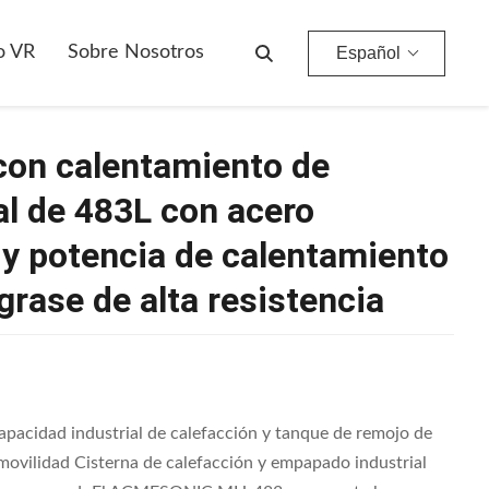
Tanque De Remojo Con Calentamiento De Capacidad Industrial De 483L Con Acero Inoxidable SUS304 Y Potencia De Calentamiento De 3kW Para Desengrase De Alta Resistencia
o VR
Sobre Nosotros
Español
con calentamiento de
al de 483L con acero
y potencia de calentamiento
rase de alta resistencia
pacidad industrial de calefacción y tanque de remojo de
 movilidad Cisterna de calefacción y empapado industrial