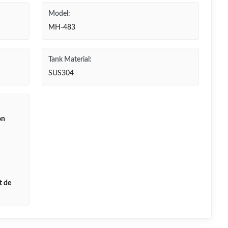
Model:
MH-483
Tank Material:
SUS304
on
t de