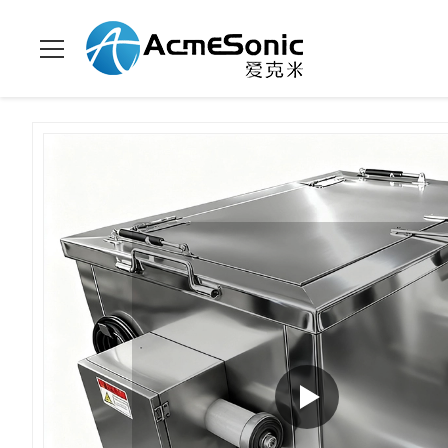
En
Limpiador ultrasónico
>
Productos
>
>
Casa
industrial