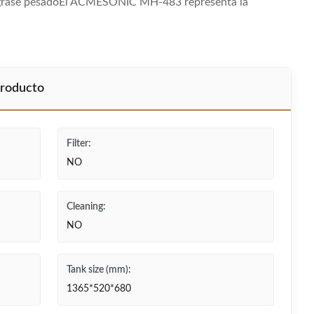
engrase pesadoEl ACMESONIC MH-483 representa la
producto
Filter:
NO
Cleaning:
NO
Tank size (mm):
1365*520*680