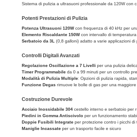
Sistema di pulizia a ultrasuoni professionale da 120W con c
Potenti Prestazioni di Pulizia
Potenza Ultrasuoni 120W
con frequenza di 40 kHz per una
Elemento Riscaldante 150W
con intervallo di temperatur
Serbatoio da 3L
(0,8 galloni) adatto a varie applicazioni di 
Controlli Digitali Avanzati
Regolazione Oscillazione a 7 Livelli
per una pulizia delic
Timer Programmabile
da 0 a 99 minuti per un controllo pr
Modalità di Pulizia Multiple
: Opzioni di pulizia rapida, st
Funzione Degas
rimuove le bolle di gas per una maggiore e
Costruzione Durevole
Acciaio Inossidabile 304
cestello interno e serbatoio per 
Piedini in Gomma Antiscivolo
per un funzionamento stabile
Doppie Fusibili Integrate
per protezione contro i picchi di
Maniglie Incassate
per un trasporto facile e sicuro