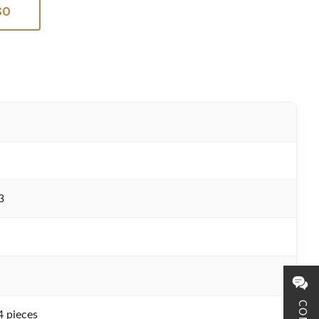
SO
3
4 pieces