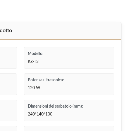
odotto
Modello:
KZ-T3
Potenza ultrasonica:
120 W
Dimensioni del serbatoio (mm):
240*140*100