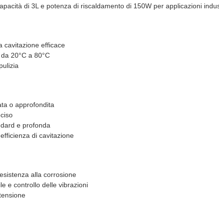
apacità di 3L e potenza di riscaldamento di 150W per applicazioni indust
 cavitazione efficace
a da 20°C a 80°C
pulizia
ata o approfondita
eciso
andard e profonda
fficienza di cavitazione
resistenza alla corrosione
 e controllo delle vibrazioni
 tensione