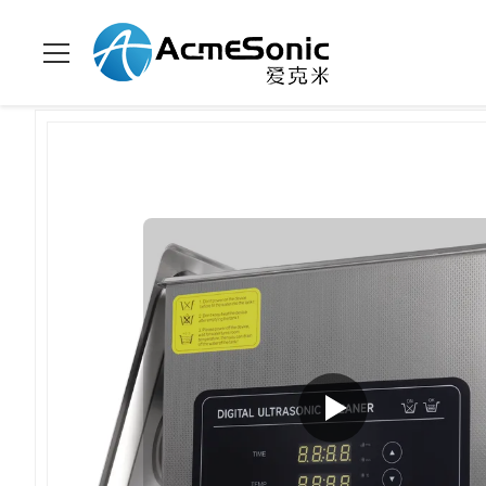
Casa.
>
prodotti
>
Pulitore ultrasonico di Digital
>
Pulitore A Ul