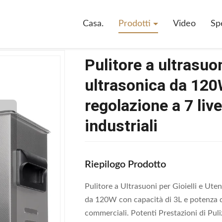
trasuoni Digitale Con Potenza Ultrasonica Da 120W, Capacità Di 3L E Regolaz
Casa.
Prodotti
Video
Sp
Pulitore a ultrasuo
ultrasonica da 120W
regolazione a 7 livel
industriali
Riepilogo Prodotto
Pulitore a Ultrasuoni per Gioielli e Uten
da 120W con capacità di 3L e potenza di
commerciali. Potenti Prestazioni di Pu