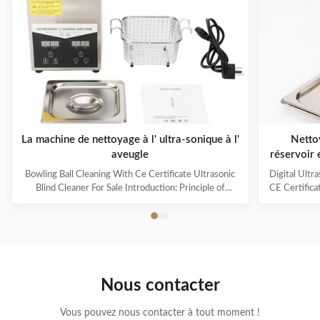
La machine de nettoyage à l' ultra-sonique à l'
Netto
aveugle
réservoir 
40KHz et c
Bowling Ball Cleaning With Ce Certificate Ultrasonic
Digital Ultr
i
Blind Cleaner For Sale Introduction: Principle of
CE Certifica
ultrasonic cleaner: High frequency oscillation signal
Ultrasonic V
from ultrasonic generator is transformed into high
The ultr
frequency mechanical oscillation by transducer and
oscillation
propagated into medium-cleaning solvent. The
solution 
forward radiation of ultrasonic wave in dense phase of
effectively
cleaning solution causes the flow of liquid to produce
surfaces
Nous contacter
tens of thousands of tiny bubbles with diameters of
Cleanin
50-500 microns
Vous pouvez nous contacter à tout moment !