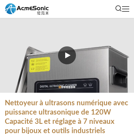
Nettoyeur à ultrasons numérique avec
puissance ultrasonique de 120W
Capacité 3L et réglage à 7 niveaux
pour bijoux et outils industriels