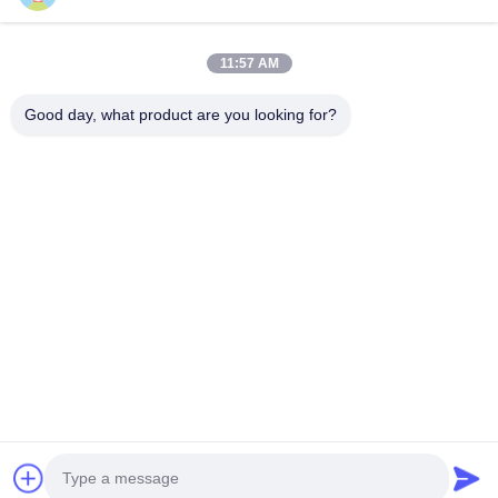
11:57 AM
Good day, what product are you looking for?
Invii
0086-133-1645-0353
acme@ultrasonic-cleaningmachine.com
Casa.
Prodotti
Video
Spettacolo VR
Su di noi
Visita alla fabbrica
Controllo della qualità
Contattaci
Chiedi un preventivo
Mappa del sito
Politica sulla privacy
© 2026 Acme (Shenzhen) Technology Co., Ltd. All Rights Reserved.