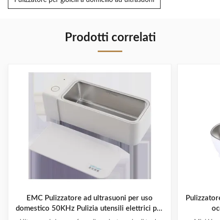
Pulizzatore per gioielli a domicilio ad ultrasuoni
Prodotti correlati
EMC Pulizzatore ad ultrasuoni per uso
Pulizzatore
domestico 50KHz Pulizia utensili elettrici per
oc
unghie